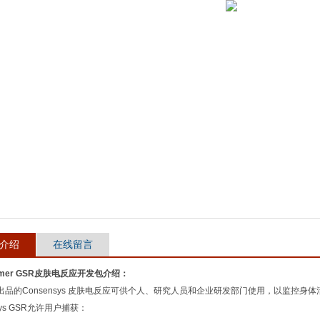
介绍
在线留言
mmer GSR皮肤电反应开发包介绍：
er出品的Consensys 皮肤电反应可供个人、研究人员和企业研发部门使用，以监控身
nsys GSR允许用户捕获：