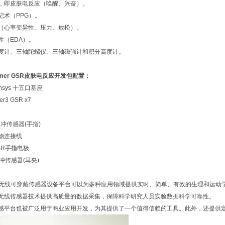
导，即皮肤电反应（唤醒、兴奋）。
描记术（PPG）。
率（心率变异性、压力、放松）。
活性（EDA）。
度计、三轴陀螺仪、三轴磁强计和积分高度计。
mmer GSR皮肤电反应开发包
配置：
ensys 十五口基座
er3 GSR x7
带
光脉冲传感器(手指)
 生物连接线
GSR手指电极
脉冲传感器(耳夹)
mer无线可穿戴传感器设备平台可以为多种应用领域提供实时、简单、有效的生理和运动学数
无线传感器技术提供高质量的数据采集，保障科学研究人员实验数据科学可靠性。
感平台也被广泛用于商业应用开发，为其提供了一个值得信赖的工具。此外，还提供