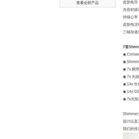
皮肤电
查看全部产品
光容积
持续心
皮肤电
三轴加速
7套Shi
◉ Cons
◉ Shimm
◉ 7x 腕
◉ 7x 
◉ 14x
◉ 14x 
◉ 7x光
Shim
设计以及
我们的传