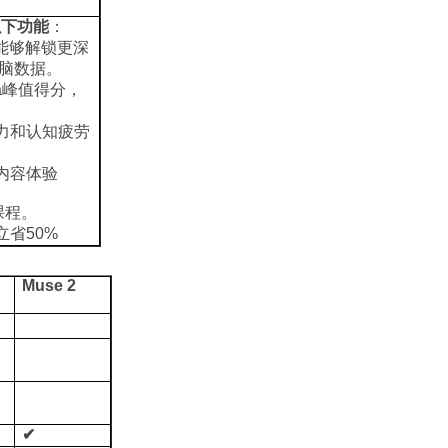
以下功能
：
能够解锁更深
脑数据。
a峰值得分，
力和认知疲劳
内容体验
课程。
省50%
Muse 2
✔