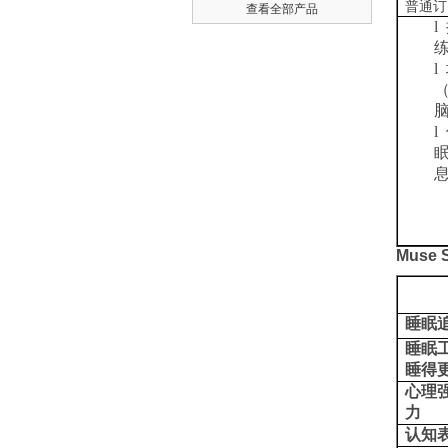
普通订
查看全部产品
l
l
（
l
Muse 
睡眠
睡眠
睡得更
心理强
力
认知