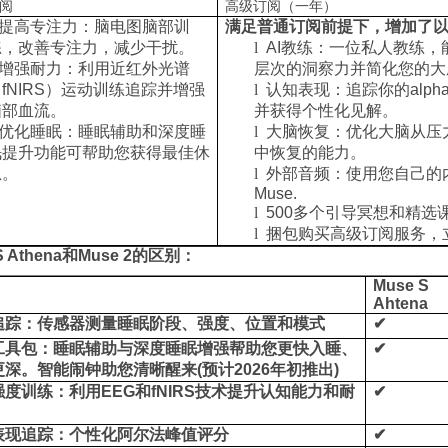
阅
高级订阅（一年）
提高专注力：脑电图脑部训
满足普通订阅前提下，增加了
练，改善专注力，减少干扰。
l
AI教练：一位私人教练，
增强耐力：利用近红外光谱
层次的洞察力并简化您的大
fNIRS）运动训练追踪并增强
l
认知表现：追踪你的alph
脑部血流。
并获得个性化见解。
优化睡眠：睡眠辅助和深度睡
l
大脑恢复：优化大脑从压
眠提升功能可帮助您获得最佳休
中恢复的能力。
息。
l
外部音频：使用您自己的
Muse.
l
500多个引导冥想和精选
l
捆包购买高级订阅服务，立
S Athena
和Muse 2的区别：
Muse S
Ahtena
追踪：传感器测量睡眠阶段、强度、位置和模式
✔
工具包：睡眠辅助与深度睡眠增强帮助您更快入睡、
✔
深。智能闹钟助您清晰醒来(预计2026年初推出)
度训练：利用EEG和fNIRS技术提升认知能力和耐
✔
表现追踪：个性化阿尔法峰值评分
✔