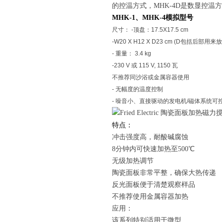
的控温方式，MHK-4D是数显控温方
MHK-1、MHK-4模拟型号
尺寸： -顶盘：17.5X17.5 cm
-W20 X H12 X D23 cm (D包括后
- 重量： 3.4 kg
-230 V 或 115 V, 1150 瓦
不推荐同沙浴或金属容器使用
- 无幅度的温度控制
- 噪音小、直接驱动的发电机/磁体系统可控制
特点：
冲击强度高，耐酸碱腐蚀
8分钟内可快速加热至500℃
无级加热调节
陶瓷面板非常平整，确保大热传递
反光面板便于清楚观察样品
不推荐使用金属容器加热
应用：
该系列特别适用于微型