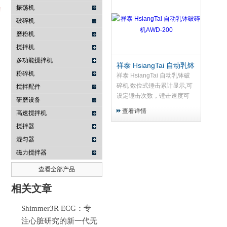
振荡机
破碎机
磨粉机
武汉提沃克科技有限公司
搅拌机
多功能搅拌机
祥泰 HsiangTai 自动乳钵
粉碎机
破碎机AWD-200
祥泰 HsiangTai 自动乳钵破
碎机 数位式锤击累计显示,可
搅拌配件
设定锤击次数，锤击速度可
研磨设备
调。
查看详情
高速搅拌机
搅拌器
混匀器
磁力搅拌器
查看全部产品
相关文章
Shimmer3R ECG：专
注心脏研究的新一代无