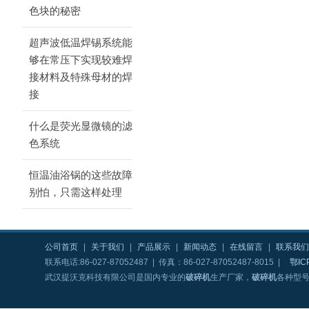
色块的秘密
超声波低温焊锡系统能
够在常压下实现较难焊
接材料及特殊母材的焊
接
什么是荧光显微镜的滤
色系统
恒温油浴锅的这些故障
别怕，只需这样处理
公司首页
|
关于我们
|
产品展示
|
新闻动态
|
在线留言
|
联系我们
联系电话:86-027-87052487 | 传真：86-027-87052487-8015 |
鄂IC
武汉提沃克科技有限公司是国内专业的
破碎机
生产厂家，
破碎机
各种型