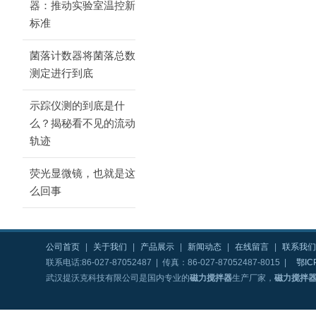
器：推动实验室温控新
标准
菌落计数器将菌落总数
测定进行到底
示踪仪测的到底是什
么？揭秘看不见的流动
轨迹
荧光显微镜，也就是这
么回事
公司首页
|
关于我们
|
产品展示
|
新闻动态
|
在线留言
|
联系我们
联系电话:86-027-87052487 | 传真：86-027-87052487-8015 |
鄂IC
武汉提沃克科技有限公司是国内专业的
磁力搅拌器
生产厂家，
磁力搅拌