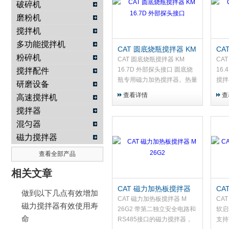
破碎机
磨粉机
武汉提沃克科技有限公司
搅拌机
多功能搅拌机
CAT 圆底烧瓶搅拌器 KM
CA
粉碎机
16.7D 外部探头接口
16.
CAT 圆底烧瓶搅拌器 KM
CA
16.7D 外部探头接口 圆底烧
16
搅拌配件
瓶专用磁力加热搅拌器。热量
搅拌
研磨设备
通过辐射及与圆底烧瓶形状匹
底烧
查看详情
查
高速搅拌机
配的铝块表面直接接触传递。
接接
搅拌器
采用椭圆形搅拌子搅拌液体，
避免局部过热。玻璃破裂时，
混匀器
液体可收集于不锈钢容器中。
磁力搅拌器
查看全部产品
相关文章
CAT 磁力加热板搅拌器
CA
做到以下几点有效增加
M 26G2
M 
CAT 磁力加热板搅拌器 M
CA
磁力搅拌器有效使用寿
26G2 带第二独立安全电路和
软启
命
RS485接口的磁力搅拌器，
支持