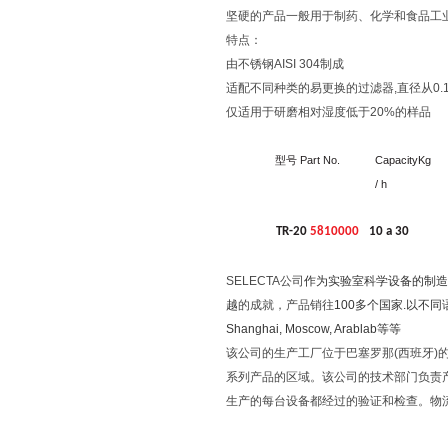
坚硬的产品一般用于制药、化学和食品工
特点：
由不锈钢AISI 304制成
适配不同种类的易更换的过滤器,直径从0.12
仅适用于研磨相对湿度低于20%的样品
Part
No.
Capacity
Kg
型号
/ h
TR-20
5810000
10 a 30
SELECTA
公司
作为实验室科学设备的制造
越
的成就，产品销往
100
多个国家
.
以不同
Shanghai, Moscow, Arablab
等等
该公司的生产工厂位于巴塞罗那(西班牙)的
系列产品的区域。该公司的技术部门负责
生产的每台设备都经过的验证和检查。物