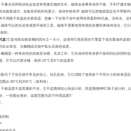
不像水浴和制冰机会促进有害微生物的生长，磁珠会使事务保持干燥，不利于微生物
的实验更成功，实验室停机时间更少。保持井然有序: 磁珠可以把物质固定在不带附
并不局限于有盖的水密容器。想象一下在珠子浴中使用培养皿和96孔板。没有水。没
:
磁珠可以把水浴变成更环保的工具。磁珠不需要使用有害的杀菌剂来保持清洁，它们
回收的。
托盘:
它是传统实验室桶的四分之一大小。这使得它很容易在引擎盖下或在紧凑的桌面
剂在从珠浴、冷藏桶或冰箱中取出后保持温度。
冷藏桶是一种革命性的实验室冰桶，无冰工作。它在保持所有东西干燥和到位的同时也
迹。它可以代替冰桶，保持-20°C至8°C的温度长
。
块取代了干浴仪器中常见的实心、钻孔铝块。它们消除了使用多个不同大小的块来适应
围从-80°C到200°C（珠和块）。
:
干燥温度不是普通的干浴。它不是围绕实心块设计的，而是围绕MRC珠子设计的，
快，一切都会更好。温度范围为高于环境温度5°
C。
器控制
护
钢阀体和盖子