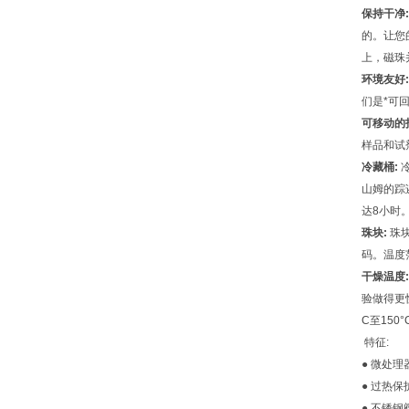
保持干净:
的。让您
上，磁珠
环境友好
们是*可
可移动的
样品和试
冷藏桶:
山姆的踪
达8小时
珠块:
珠
码。温度范
干燥温度
验做得更
C至150°
特征:
● 微处理
● 过热保
● 不锈