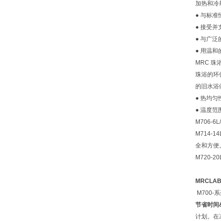
加热和冷
● 与标
● 接受
● 与广泛
● 用温
MRC 珠浴
珠浴的环
的旧水浴
● 热均匀性:
● 温度范
M706-
M714-
全和方便
M720-
MRCLA
M700-系
节省时间&
计划。在