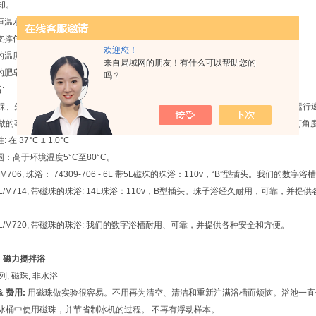
却。
准恒温水浴缸兼容；浴缸深度为4-8英寸
并支撑任何尺寸和形状的容器
欢迎您！
的温度范围兼容-80°C至180°C
来自局域网的朋友！有什么可以帮助您的
和的肥皂、水和70%乙醇溶液清洗。
吗？
:
保、先进的设计充分利用了MRC珠的*性能。它提供卓-越的温度均匀性，启动和运
做的事情。你不限于水密容器，所以你可以安全地孵化多孔板，培养皿，并在任何角
 在 37°C ± 1.0°C
围：高于环境温度5°C至80°C。
6L/M706, 珠浴： 74309-706 - 6L 带5L磁珠的珠浴：110v，“B”型插头。我
14L/M714, 带磁珠的珠浴: 14L珠浴：110v，B型插头。珠子浴经久耐用，可靠，并提
。
20L/M720, 带磁珠的珠浴: 我们的数字浴槽耐用、可靠，并提供各种安全和方便。
B 磁力搅拌浴
列, 磁珠, 非水浴
 费用:
用磁珠做实验很容易。不用再为清空、清洁和重新注满浴槽而烦恼。浴池一直
冰桶中使用磁珠，并节省制冰机的过程。 不再有浮动样本。