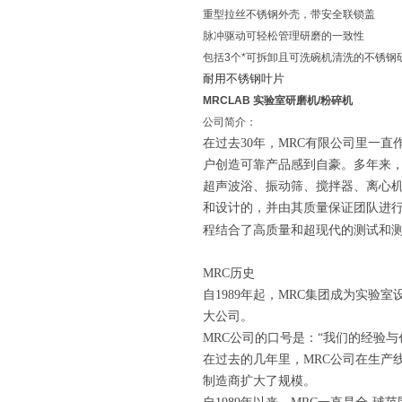
重型拉丝不锈钢外壳，带安全联锁盖
脉冲驱动可轻松管理研磨的一致性
包括3个*可拆卸且可洗碗机清洗的不锈钢
耐用不锈钢叶片
MRCLAB 实验室研磨机/粉碎机
公司简介：
在过去30年
，
MRC有限公司里一直
户创造可靠产品感到自豪。多年来，
超声波浴、振动筛、搅拌器、离心
和设计的，并
由其
质量保证团队
进
程结合了高质量和超现代的测试和
MRC历史
自1989年起，MRC集团成为实
大公司。
MRC公司
的口号是：“我们的经验与
在过去的几年里，
MRC公司
在生产线
制造商扩大了规模。