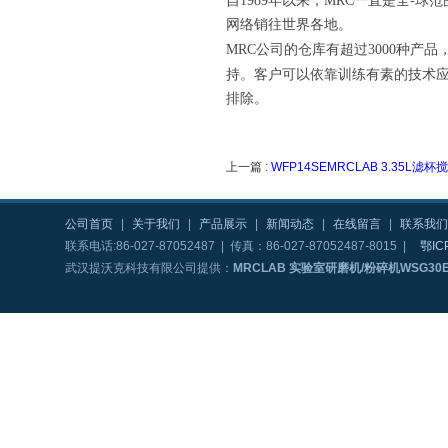
自1989年以来，MRC一直是全-球
范
网络销往世界各地。
MRC公司
的仓库有超过3000种产品
持。客户可以依靠训练有素的技术
排除。
上一篇 :
WFP14SEMRCLAB 3.35L滤杯
公司首页
|
关于我们
|
产品展示
|
新闻动态
|
在线留言
|
联系我们
联系电话:86-027-87052487 | 传真：86-027-87052487-8015 |
鄂IC
武汉提沃克科技有限公司提供：
MRCLAB 实验室研磨机/粉碎机WSG30