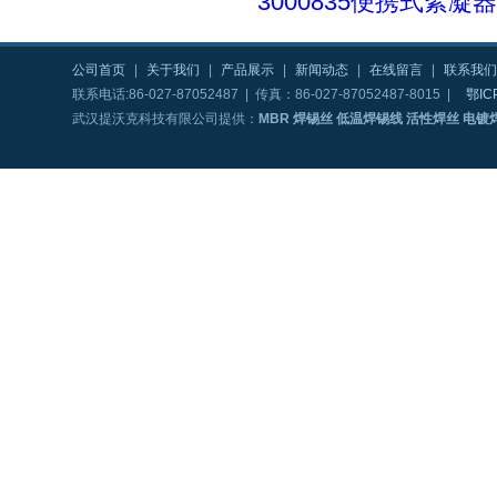
3000835便携式絮凝器4
公司首页
|
关于我们
|
产品展示
|
新闻动态
|
在线留言
|
联系我们
联系电话:86-027-87052487 | 传真：86-027-87052487-8015 |
鄂IC
武汉提沃克科技有限公司提供：
MBR 焊锡丝 低温焊锡线 活性焊丝 电镀焊