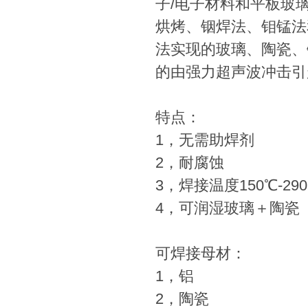
子/电子材料和平板玻
烘烤、铟焊法、钼锰法
法实现的玻璃、陶瓷、
的由强力超声波冲击引
特点：
1，无需助焊剂
2，耐腐蚀
3，焊接温度150℃-29
4，可润湿玻璃＋陶瓷
可焊接母材：
1，铝
2，陶瓷