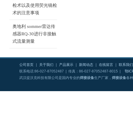
检术以及使用荧光镜检
术的注意事项
奥地利 sommer雷达传
感器RQ-30进行非接触
式流量测量
公司首页
|
关于我们
|
产品展示
|
新闻动态
|
在线留言
|
联系我们
联系电话:86-027-87052487 | 传真：86-027-87052487-8015 |
鄂IC
武汉提沃克科技有限公司是国内专业的
焊接设备
生产厂家，
焊接设备
各