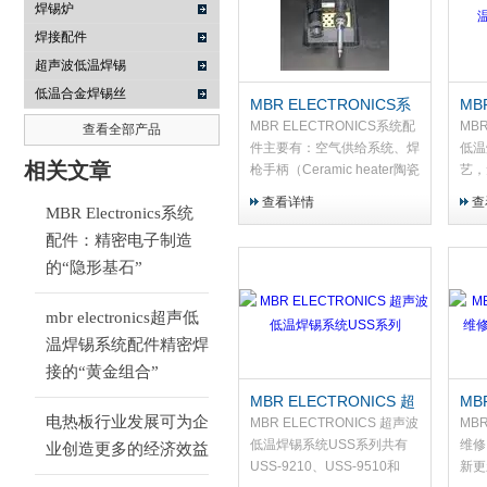
焊锡炉
焊接配件
武汉提沃克科技有限公司
超声波低温焊锡
低温合金焊锡丝
MBR ELECTRONICS系
MB
统配件USS-9210配件
声波
MBR ELECTRONICS系统配
MBR
查看全部产品
921
件主要有：空气供给系统、焊
低温
相关文章
190
枪手柄（Ceramic heater陶瓷
艺，
发热管、Soldering焊枪头、
实现
查看详情
查
MBR Electronics系统
不锈钢套管、手柄电缆和脚踏
（如
板）、这些配件大部分我公司
钛、
配件：精密电子制造
长期有备用现货，修理方便及
体）
的“隐形基石”
时，欢迎大家咨询！
会对
高能
mbr electronics超声低
中产
温焊锡系统配件精密焊
材表
态焊
接的“黄金组合”
中，
MBR ELECTRONICS 超
M
母材
电热板行业发展可为企
声波低温焊锡系统USS系
统 
MBR ELECTRONICS 超声波
MB
列
921
低温焊锡系统USS系列共有
维修
业创造更多的经济效益
USS-9210、USS-9510和
新更