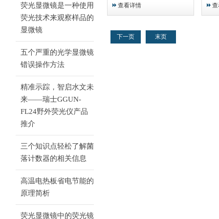
USS-1908三种型号。无需助
在老
荧光显微镜是一种使用
查看详情
查
焊剂，可在常压下实现较难焊
改塑
荧光技术来观察样品的
接材料及特殊母材（如玻璃、
外观
显微镜
陶瓷、铝、钢、钛、硅、金属
直接
下一页
末页
氧化物、超导体）的焊接。
制接
美观
五个严重的光学显微镜
小，
错误操作方法
精准示踪，智启水文未
来——瑞士GGUN-
FL24野外荧光仪产品
推介
三个知识点轻松了解菌
落计数器的相关信息
高温电热板省电节能的
原理简析
荧光显微镜中的荧光镜