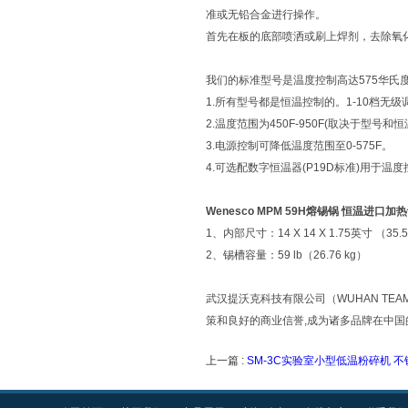
准或无铅合金进行操作。
首先在板的底部喷洒或刷上焊剂，去除氧化
我们的标准型号是温度控制高达575华氏
1.所有型号都是恒温控制的。1-10档无级
2.温度范围为450F-950F(取决于型号和恒温
3.电源控制可降低温度范围至0-575F。
4.可选配数字恒温器(P19D标准)用于温度
Wenesco MPM 59H熔锡锅 恒温进口加
1、内部尺寸：14 X 14 X 1.75英寸 （35.5
2、锡槽容量：59 lb（26.76 kg）
武汉提沃克科技有限公司（WUHAN TEAM
策和良好的商业信誉,成为诸多品牌在中
上一篇 :
SM-3C实验室小型低温粉碎机 