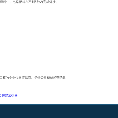
的焊料中。电路板将在不到5秒内完成焊接。
具有进出口权的专业仪器贸易商。凭借公司稳健经营的政
 进口恒温加热器