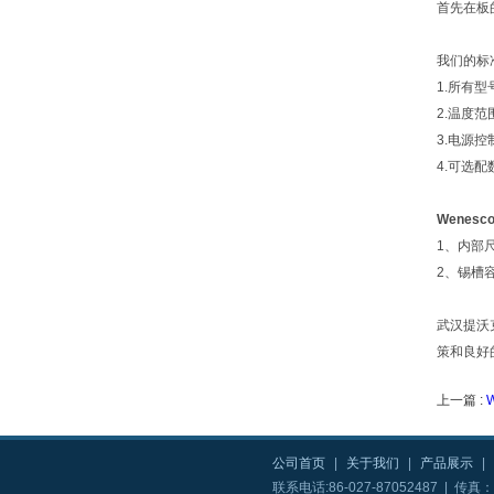
首先在板
我们的标
1.所有
2.温度范围
3.电源控
4.可选配
Wenes
1、内部尺寸：
2、锡槽容量
武汉提沃克
策和良好
上一篇 :
公司首页
|
关于我们
|
产品展示
|
联系电话:86-027-87052487 | 传真：8