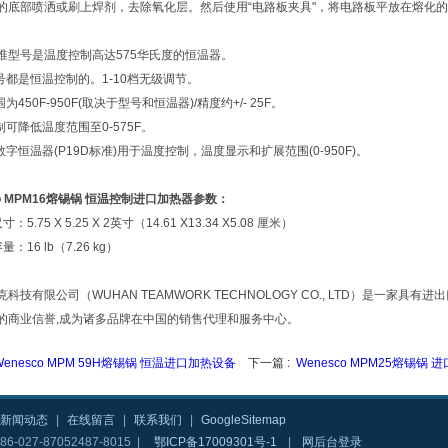
的底部喷洒或刷上焊剂，去除氧化层。然后使用“电路板夹具"，将电路板平放在熔化
准型号是温度控制高达575华氏度的恒温器。
型号都是恒温控制的。1-10档无级调节。
为450F-950F(取决于型号和恒温器)/精度约+/- 25F。
制可降低温度范围至0-575F。
数字恒温器(P19D标准)用于温度控制，温度显示和扩展范围(0-950F)。
co MPM16熔锡锅 恒温控制进口加热器
参数：
5.75 X 5.25 X 2英寸（14.61 X13.34 X5.08 厘米）
：16 lb（7.26 kg）
科技有限公司（WUHAN TEAMWORK TECHNOLOGY CO., LTD）是一家
的商业信誉,成为诸多品牌在中国的销售代理和服务中心。
Wenesco MPM 59H熔锡锅 恒温进口加热设备
下一篇 :
Wenesco MPM25熔锡锅
新闻动态
|
在线留言
|
联系我们
|
GoogleSitemap
6-027-87052487-8015 |
鄂ICP备17009301号-1
|
网后台登录