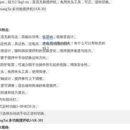
0rpm，扭力2.5kgf.cm，直流无刷搅拌机，免用夹头工具，可正、逆转切换。
01特点:
直流无刷马达，高输出功率、低震动、低噪音设计。
欢迎您！
来自局域网的朋友！有什么可以帮助您的
稳定性高，具过热、过电压、过电流(过载)保护。
吗？
反馈设计，随时因应搅拌时的负载变化，维持搅拌速度与扭力。
需要于搅拌中手动切换运转方向。
头防护装置，可减少因不当操作所引起的危险，增加安全性。
夹头，免用夹头工具，使用简便。
空轴设计，搅拌棒可上下调整。
角度可调整，适合做特殊倾斜角度搅拌。
式转速和扭力显示。
转方向指示灯。
式定时功能1~99 时59 分。
自行选择自动或手动正逆转切换。
angTai 多功能搅拌机SAR-301
01规格: