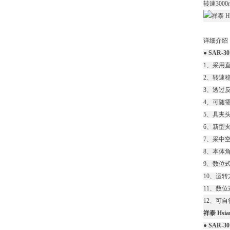
转速300
详细介绍
● SAR-3
1、采用
2、转速
3、透过
4、可随
5、具夹
6、新型
7、采中
8、本体
9、数位
10、运
11、数位
12、可
祥泰 Hsi
● SAR-3