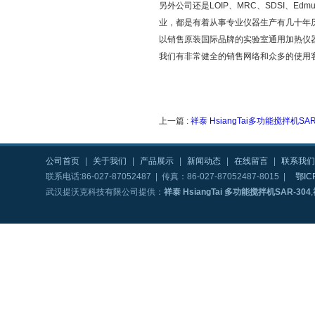
另外公司还是LOIP、MRC、SDSI、Edm
业，都是有着从事专业仪器生产有几十年
以销售原装国际品牌的实验室通用加热仪
我们有非常健全的销售网络和众多的使用
上一篇 :
祥泰 HsiangTai多功能搅拌机SAR
公司首页
|
关于我们
|
产品展示
|
新闻动态
|
在线留言
|
联系我们
联系电话:86-027-87052487 | 传真：86-027-87052487-8015 |
鄂IC
武汉提沃克科技有限公司提供：
祥泰 HsiangTai 多功能搅拌机SAR-304
,