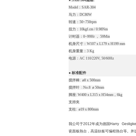
● SAR-304规格:
Model：SAR-304
马力：DC80W
转速：50~750rpm
扭力：10kgf.cm / 0.98Nm
计时器：0~99Hr ， 59Min
机身尺寸：W107 x L179 x H199 mm
机身重量：3 Kg
电源：AC 110/220V, 50/60Hz
● 标准配件
搅拌棒: ø8 x 500mm
搅拌叶 : No.8 ø 50mm
脚座: W400 x L315 x H54mm，6kg
支持夹
支柱: ø19 x 800mm
我公司于2012年成为德国Harry Ge
瓷面板熱台，高温钛板可编程熱台等。并设立了