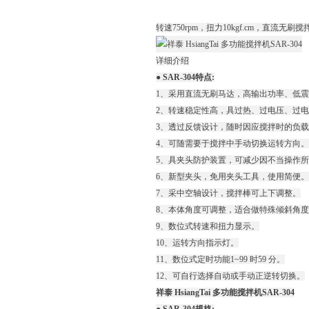
转速750rpm，扭力10kgf.cm，直流
详细介绍
● SAR-304特点:
1、采用直流无刷马达，高输出功率、低
2、转速稳定性高，具过热、过电压、过电
3、透过反馈设计，随时因应搅拌时的负
4、可随需要于搅拌中手动切换运转方向。
5、具夹头防护装置，可减少因不当操作
6、新型夹头，免用夹头工具，使用简便。
7、采中空轴设计，搅拌棒可上下调整。
8、本体角度可调整，适合做特殊倾斜角
9、数位式转速和扭力显示。
10、运转方向指示灯。
11、数位式定时功能1~99 时59 分。
12、可自行选择自动或手动正逆转切换。
祥泰 HsiangTai 多功能搅拌机SAR-304