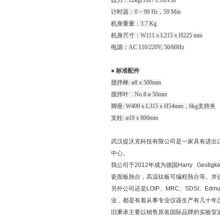
扭力：12kgf.cm / 1.18N.m
计时器：0 ~ 99 Hr，59 Min
机身重量：3.7 Kg
机身尺寸：W111 x L215 x H225 mm
电源：AC 110/220V, 50/60Hz
● 标准配件
搅拌棒: ø8 x 500mm
搅拌叶 : No.8 ø 50mm
脚座: W400 x L315 x H54mm，6kg支持夹
支柱: ø19 x 800mm
武汉提沃克科技有限公司是一家具有进出
中心。
我公司于2012年成为德国Harry Ge
瓷面板熱台，高温钛板可编程熱台等。并设立了
另外公司还是LOIP、MRC、SDSI、Edm
业，都是有着从事专业仪器生产有几十年
旧秉承主要以销售原装国际品牌的实验室