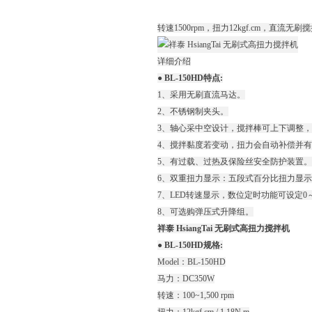
转速1500rpm，扭力12kgf.cm，直
详细介绍
● BL-150HD特点:
1、采用无刷直流马达。
2、不锈钢制夹头。
3、轴心采中空设计，搅拌棒可上下调整，夹
4、搅拌黏度若变动，扭力会自动补偿并
5、有过载、过热及保险丝安全防护装置。
6、双重扭力显示：五段式百分比扭力显示(2
7、LED转速显示，数位定时功能可设定0～
8、可选购弹压式升降组。
祥泰 HsiangTai 无刷式高扭力搅拌机
● BL-150HD规格:
Model：BL-150HD
马力：DC350W
转速：100~1,500 rpm