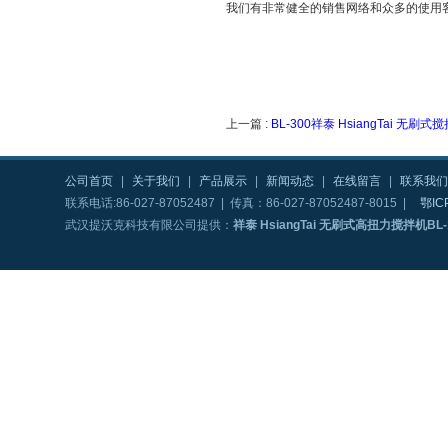
我们有非常健全的销售网络和众多的使用
上一篇 :
BL-300祥泰 HsiangTai 无刷式
公司首页
|
关于我们
|
产品展示
|
新闻动态
|
在线留言
|
联系我们
联系电话:86-027-87052487 | 传真：86-027-87052487-8015 |
鄂IC
武汉提沃克科技有限公司提供：
祥泰 HsiangTai 无刷式高扭力搅拌机BL-