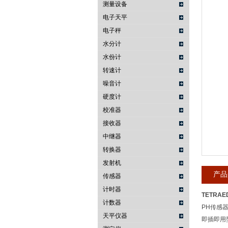
测量设备
电子天平
武汉提沃克科技有限公司
电子秤
水分计
水份计
转速计
噪音计
硬度计
校准器
接收器
中继器
转换器
发射机
产品
传感器
计时器
TETRAE
计数器
PH传感
天平仪器
即插即用