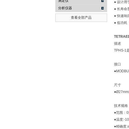
测定仪
● 设计
分析仪器
● 长寿命
● 快速响
查看全部产品
● 低功耗
TETRAE
描述
TPHS
接口
●MODBUS
尺寸
●Ø27mm
技术规格
●范围：0
●温度:-1
●精确度:±