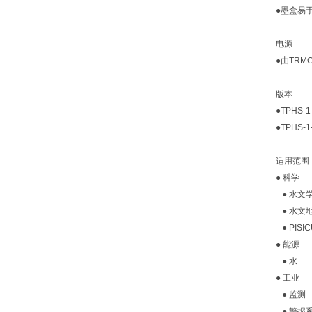
●墨盒易
电源
●由TRM
版本
●TPHS-1
●TPHS-1
适用范围
● 科学
● 水文
● 水文
● PISI
● 能源
● 水
● 工业
● 监测
● 警报