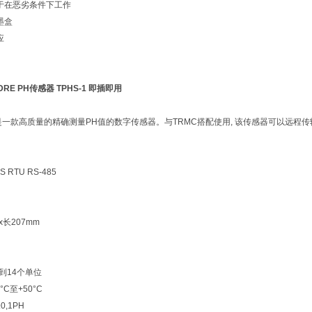
用于在恶劣条件下工作
墨盒
应
DRE PH传感器 TPHS-1 即插即用
-1是一款高质量的精确测量PH值的数字传感器。与TRMC搭配使用, 该传感器可以远程
 RTU RS-485
x长207mm
到14个单位
0°C至+50°C
0,1PH