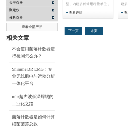
天平仪器
型，内建多种常用秤量单位，
建多
实用性最高,携带方便，并可
最高
测定仪
查看详情
查
保护面板
板。
分析仪器
查看全部产品
下一页
末页
相关文章
不会使用菌落计数器进
行检测怎么办？
Shimmer3R EMG：专
业无线肌电与运动分析
一体化平台
mbr超声波低温焊锡的
工业化之路
菌落计数器是如何计算
细菌菌落总数