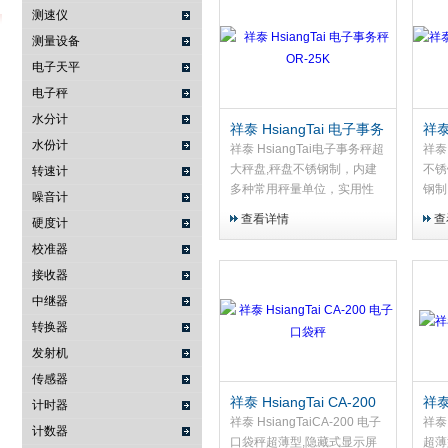
测速仪
测量设备
电子天平
武汉提沃克科技有限公司
电子秤
水分计
祥泰 HsiangTai 电子事务
祥泰
水份计
秤OR-25K
秤 
祥泰 HsiangTai电子事务秤超
祥泰
大秤盘,秤盘不锈钢制，内建
不锈
转速计
多种常用秤量单位，实用性
钢制
噪音计
高，配两组透明护盖，可当托
位，
查看详情
查
硬度计
盘盛装样本。
盖，
校准器
接收器
中继器
转换器
发射机
传感器
祥泰 HsiangTai CA-200
祥泰
计时器
电子口袋秤
袋
祥泰 HsiangTaiCA-200 电子
祥泰 
计数器
口袋秤超薄型,隐藏式显示屏
超薄