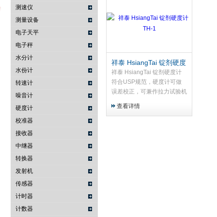
测速仪
测量设备
电子天平
武汉提沃克科技有限公司
电子秤
水分计
祥泰 HsiangTai 锭剂硬度
水份计
计TH-1
祥泰 HsiangTai 锭剂硬度计
符合USP规范，硬度计可做
转速计
误差校正，可兼作拉力试验机
噪音计
使用。
查看详情
硬度计
校准器
接收器
中继器
转换器
发射机
传感器
计时器
计数器