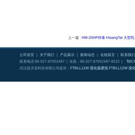
上一篇 :
HM-20HP祥泰 HsiangTai 大型
公司首页
|
关于我们
|
产品展示
|
新闻动态
|
在线留言
|
联系我们
联系电话:86-027-87052487 | 传真：86-027-87052487-8015 |
鄂IC
武汉提沃克科技有限公司提供：
FTBLL12W 流化温度浴
,
FTBLL12W 