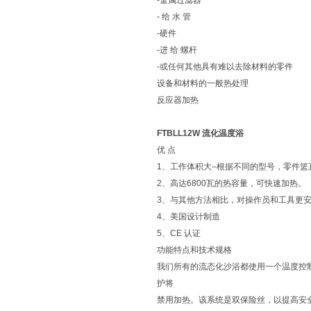
-金属过滤器
- 给 水 管
-硬件
-进 给 螺杆
-或任何其他具有难以去除材料的零件
设备和材料的一般热处理
反应器加热
FTBLL12W 流化温度浴
优 点
1、工作体积大–根据不同的型号，零件篮直
2、高达6800瓦的热容量，可快速加热。
3、与其他方法相比，对操作员和工具更
4、美国设计制造
5、CE 认证
功能特点和技术规格
我们所有的流态化沙浴都使用一个温度控制
护将
禁用加热。该系统是双保险丝，以提高安全