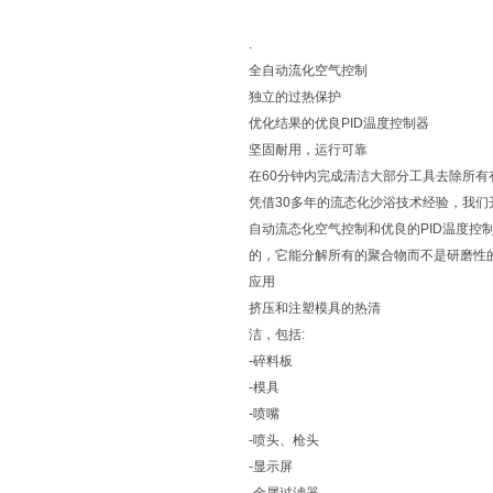
.
全自动流化空气控制
独立的过热保护
优化结果的优良PID温度控制器
坚固耐用，运行可靠
在60分钟内完成清洁大部分工具去除所
凭借30多年的流态化沙浴技术经验，我
自动流态化空气控制和优良的PID温度控
的，它能分解所有的聚合物而不是研磨性
应用
挤压和注塑模具的热清
洁，包括:
-碎料板
-模具
-喷嘴
-喷头、枪头
-显示屏