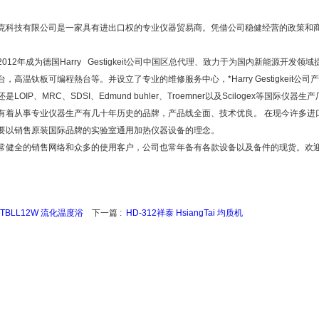
克科技有限公司是一家具有进出口权的专业仪器贸易商。凭借公司稳健经营的政策和商
012年成为德国Harry Gestigkeit公司中国区总代理、致力于为国内新能源开
，高温钛板可编程熱台等。并设立了专业的维修服务中心，*Harry Gestigkeit
是LOIP、MRC、SDSI、Edmund buhler、Troemner以及Scilogex等
有着从事专业仪器生产有几十年历史的品牌，产品线全面、技术优良。 在现今许多进
要以销售原装国际品牌的实验室通用加热仪器设备的理念。
常健全的销售网络和众多的使用客户，公司也常年备有各款设备以及备件的现货。欢
FTBLL12W 流化温度浴
下一篇 :
HD-312祥泰 HsiangTai 均质机