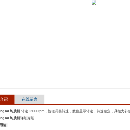
介绍
在线留言
angTai 均质机
转速12000rpm，旋钮调整转速，数位显示转速，转速稳定，具扭力
angTai 均质机
详细介绍
2用途: