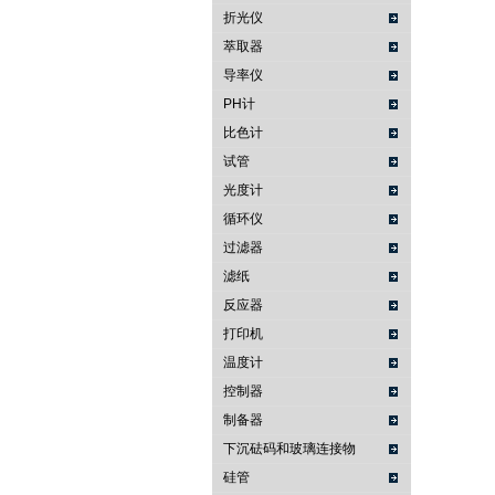
折光仪
萃取器
导率仪
PH计
比色计
试管
光度计
循环仪
过滤器
滤纸
反应器
打印机
温度计
控制器
制备器
下沉砝码和玻璃连接物
硅管