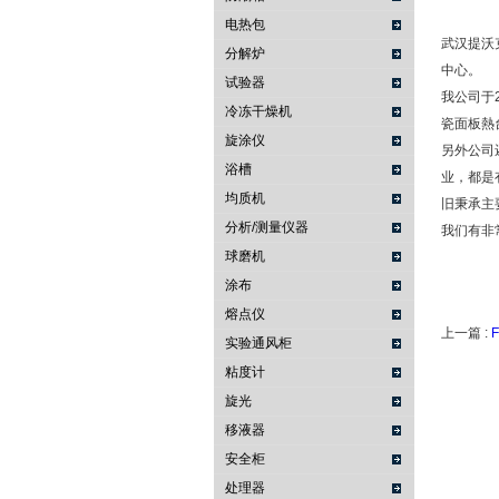
电热包
武汉提沃
分解炉
中心。
试验器
我公司于2
冷冻干燥机
瓷面板熱台
旋涂仪
另外公司还
浴槽
业，都是
均质机
旧秉承主
分析/测量仪器
我们有非
球磨机
涂布
熔点仪
上一篇 :
实验通风柜
粘度计
旋光
移液器
安全柜
处理器