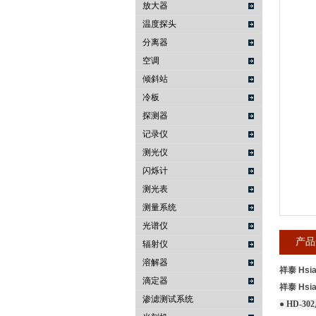
放大器
温度探头
武汉提沃克科技有限公司
分离器
空调
倾斜站
冷板
探测器
记录仪
测光仪
闪烁计
测光表
测量系统
光谱仪
产品
辐射仪
溶解器
祥泰 Hsi
滴定器
祥泰 Hsi
渗滤测试系统
● HD-30