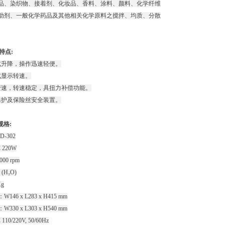
品、染织物、接着剂、化妆品、香料、涂料、颜料、化学纤维
助剂、一般化学药品及其他相关化学原料之搅拌、均质、分散
2特点:
式升降，操作迅速轻便。
式显示转速。
变速，转速稳定，具扭力补偿功能。
保护及保险丝安全装置。
2规格:
D-302
220W
00 rpm
(H₂O)
g
46 x L283 x H415 mm
30 x L303 x H540 mm
0/220V, 50/60Hz