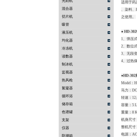
光刻机
适用于药
混合器
、染料、
切片机
之使用。
吸管
● HD-30
液压机
1、弹压
均化器
2、数位
冷冻机
3、无段
读数器
4、过热
制冰机
监视器
●HD-30
热风枪
Model：H
絮凝器
马力：DC 
循环浴
转速：12,0
储存箱
容量：5 L 
色谱罐
重量：8 K
机身尺寸：W1
支架
整机尺寸：W3
仪器
电源：AC 11
防潮箱