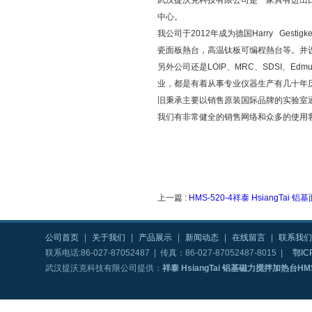
武汉提沃克科技有限公司是一家具有进出
中心。
我公司于2012年成为德国Harry Ge
瓷面板熱台，高温钛板可编程熱台等。并设立了
另外公司还是LOIP、MRC、SDSI、Edm
业，都是有着从事专业仪器生产有几十年
旧秉承主要以销售原装国际品牌的实验室
我们有非常健全的销售网络和众多的使用
上一篇 :
HMS-520-4祥泰 HsiangTa
公司首页
|
关于我们
|
产品展示
|
新闻动态
|
在线留言
|
联系我们
联系电话:86-027-87052487 | 传真：86-027-87052487-8015 |
鄂IC
武汉提沃克科技有限公司提供：
祥泰 HsiangTai 铝基磁力搅拌加热台HMS