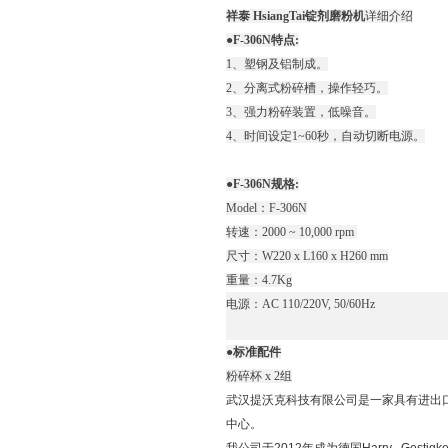
祥泰 HsiangTai锭剂磨粉机
详细介绍
●F-306N特点:
1、塑钢及铝制成。
2、分离式粉碎槽，操作轻巧。
3、强力粉碎装置，低噪音。
4、时间设定1~60秒，自动切断电源。
●F-306N规格:
Model：F-306N
转速：2000 ~ 10,000 rpm
尺寸：W220 x L160 x H260 mm
重量：4.7Kg
电源：AC 110/220V, 50/60Hz
●标准配件
粉碎杯 x 2组
武汉提沃克科技有限公司是一家具有进出
中心。