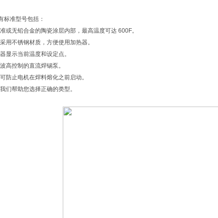
有标准型号包括：
标准或无铅合金的陶瓷涂层内部，最高温度可达 600F。
壳采用不锈钢材质，方便使用加热器。
温器显示当前温度和设定点。
滑波高控制的直流焊锡泵。
路可防止电机在焊料熔化之前启动。
让我们帮助您选择正确的类型。