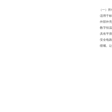
（一）所
·适用于
·外部外
·数字恒
·具有平
·安全电
·喷嘴。