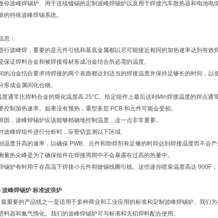
迷你波峰焊锡炉、用于连续镀锡的定制波峰焊锡炉以及用于焊接汽车散热器和电池电
枢的特殊波峰焊锡系统。
信息：
进行波峰焊，重要的是元件引线和基底金属都以尽可能接近相同的加热速率达到有效
是保证焊料合金和被焊接母材形成冶金结合所必需的温度。
间的冶金结合要求待焊接的两个表面都达到适当的焊接温度并保持足够长的时间，以
分形成金属间化合物。
接温度通常比焊料合金的熔化温度高 25°C。给定组件上最后达到Min焊接温度的焊点
要控制加热速率。如果没有预热，重型多层 PCB 和元件可能会受损。
原因，波峰焊锡炉应该能够精确地控制温度，这一点非常重要。
对波峰焊组件进行分析时，应密切监测以下区域
制温度升高的速率，以确保 PWB、元件和助焊剂有足够的时间达到焊接温度而不会
测量热尖峰是为了确保组件在焊接周期中不会暴露在过高的热量中。
焊锡炉有时用于在高温下焊接小元件和镀锡线圈引线。这些迷你喷泉温度高达 900F
co 波峰焊锡炉 标准波浪炉
sco 最重要的产品线之一是适用于多种商业和工业应用的标准和定制波峰焊锡炉。我们
进料器和氮气惰化。我们的波峰焊锡炉可与标准和无铅焊料配合使用。