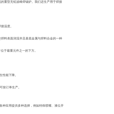
缆的重型无铅波峰焊锡炉。我们还生产用于焊接
焊接温度。
使焊料表面润湿并且基底金属与焊料合金的一种
通常位于最重元件之一的下方。
产生性能下降。
，可按订单生产。
为各种应用提供多种选择，例如特殊喷嘴、液位开