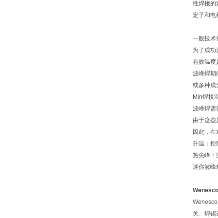
性焊接的
定子和电
一般技术
为了成功
有效温度
波峰焊期
或多种成
Min焊
波峰焊需
由于这些
因此，在
升温：控
热尖峰：
迷你波峰
Wenes
Wene
关、焊锡