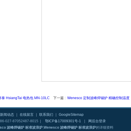
祥泰 HsiangTai 电热包 MN-10LC
下一篇 :
Wenesco 定制波峰焊锡炉 精确控制温度
新闻动态
|
在线留言
|
联系我们
|
GoogleSitemap
6-027-87052487-8015 |
鄂ICP备17009301号-1
|
网后台登录
esco 波峰焊锡炉 标准波浪炉
,
Wenesco 波峰焊锡炉 标准波浪炉
的详细资料