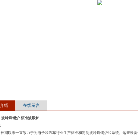
介绍
在线留言
co 波峰焊锡炉 标准波浪炉
：
sco 长期以来一直致力于为电子和汽车行业生产标准和定制波峰焊锡炉和系统。这些设备