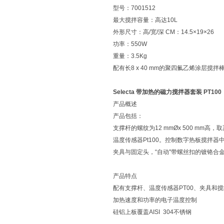
型号：7001512
最大搅拌容量：高达10L
外形尺寸：高/宽/深 CM：14.5×19×26
功率：550W
重量：3.5Kg
配有长8 x 40 mm的聚四氟乙烯涂层搅拌
Selecta 带加热的磁力搅拌器套装 PT100
产品概述
产品包括：
支撑杆的螺纹为12 mmØx 500 mm
温度传感器Pt100。控制数字热板搅拌器
夹具与固定头，“自动"带螺丝扣的镀铬合金
产品特点
配有支撑杆、温度传感器PT00、夹具和
加热速度和功率的电子温度控制
硅铝上板覆盖AISI 304不锈钢