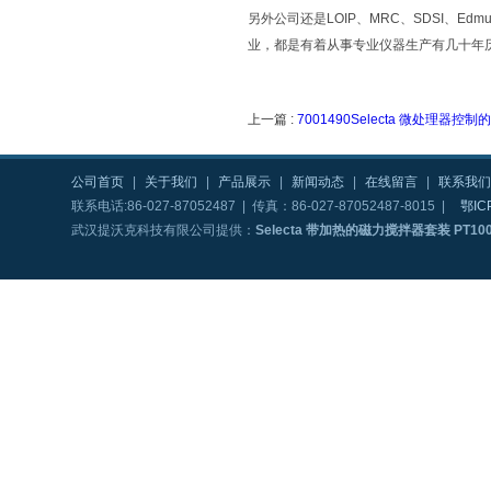
另外公司还是LOIP、MRC、SDSI、Edm
业，都是有着从事专业仪器生产有几十年
上一篇 :
7001490Selecta 微处理器
公司首页
|
关于我们
|
产品展示
|
新闻动态
|
在线留言
|
联系我们
联系电话:86-027-87052487 | 传真：86-027-87052487-8015 |
鄂IC
武汉提沃克科技有限公司提供：
Selecta 带加热的磁力搅拌器套装 PT100