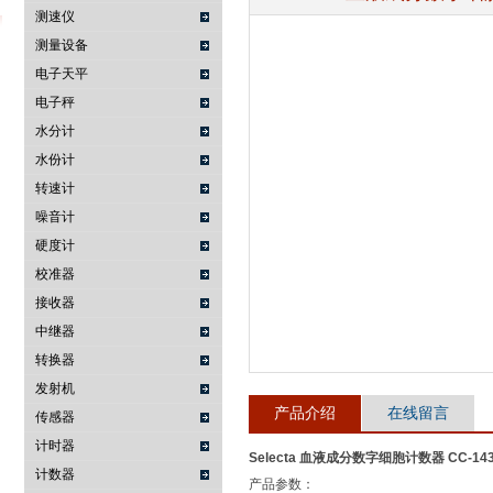
测速仪
测量设备
电子天平
武汉提沃克科技有限公司
电子秤
水分计
水份计
转速计
噪音计
硬度计
校准器
接收器
中继器
转换器
发射机
产品介绍
在线留言
传感器
计时器
Selecta 血液成分数字细胞计数器 CC-14
计数器
产品参数：