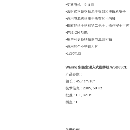
•变速电机 – 9 设置
•密封式不锈钢轴易于拆卸和洗碗机安全
•通用电源族适用于所有尺寸的轴
•橡胶舒适手柄和第二把手，操作安全可控
•连续 ON 功能
•用户可更换联轴器电源组和轴
•通用的个不锈钢刀片
•12尺电线
Waring 实验室浸入式搅拌机 WSB65CE
产品参数：
轴长：45.7 cm/18"
技术信息：230V, 50 Hz
批准：CE, RoHS
插座：F