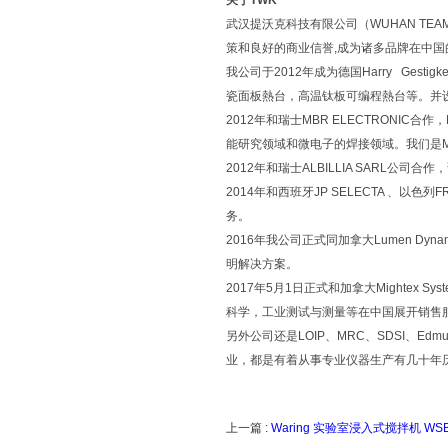
关于TWK
武汉提沃克科技有限公司（WUHAN TEAM
策和良好的商业信誉,成为诸多品牌在中
我公司于2012年成为德国Harry Ge
瓷面板熱台，高温钛板可编程熱台等。并设立了
2012年和瑞士MBR ELECTRONIC合作
能研究领域和微电子的焊接领域。我们是MB
2012年和瑞士ALBILLIA SAR
2014年和西班牙JP SELECTA 、以
务。
2016年我公司正式同加拿大Lumen 
明解决方案。
2017年5月1日正式和加拿大Mighte
科学，工业测试与测量等在中国展开销售
另外公司还是LOIP、MRC、SDSI、Edm
业，都是有着从事专业仪器生产有几十年
上一篇 :
Waring 实验室浸入式搅拌机 WSB