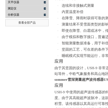
天平仪器
连续和非接触式测量
·
测定仪
内置温度补偿
·
分析仪器
在降雪、降雨时获得可靠的
·
查看全部产品
测量结果不受雪面类型的影
·
即使在降雪、白霜或冰中，
·
由于模拟和数字接口，普遍
·
智能测量数据准备，用于补
·
坚固的工艺，可在差的条件
·
睡眠模式实现节能运行，非
·
应用
由于其坚固的设计，
USH-9
非常
站等外，中欧气象服务和高山地
sommer雪深测量超声波传感器US
应用
USH-9
中使用的超声波传感器的
度。由于其高能超声波脉冲，这
积雪。该传感器以其高运行可靠