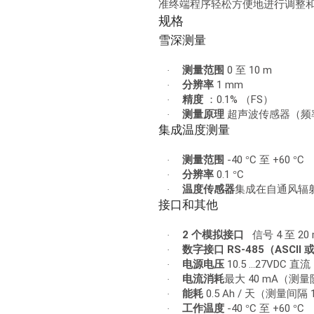
准终端程序轻松方便地进行调整
规格
雪深测量
0
10 m
测量范围
至
·
1 mm
分辨率
·
0.1%
FS
精度
：
（
）
·
测量原理
超声波传感器（频
·
集成温度测量
-40
C
+60
C
测量范围
°
至
°
·
0.1
C
分辨率
°
·
温度传感器
集成在自通风辐
·
接口和其他
2
4
20
个模拟接口
信号
至
·
RS-485
ASCII
数字接口
（
·
10.5 ...27VDC
电源电压
直流
·
40 mA
电流消耗
最大
（测量
·
0.5 Ah /
能耗
天（测量间隔
·
-40
C
+60
C
工作温度
°
至
°
·