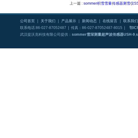
上一篇 :
sommer积雪雪量传感器测雪仪SS
公司首页
|
关于我们
|
产品展示
|
新闻动态
|
在线留言
|
联系我们
联系电话:86-027-87052487 | 传真：86-027-87052487-8015 |
鄂IC
武汉提沃克科技有限公司提供：
sommer雪深测量超声波传感器USH-9
,