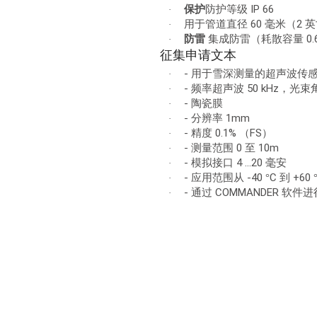
IP 66
保护
防护等级
·
60
2
用于管道直径
毫米（
英
·
0.
防雷
集成防雷（耗散容量
·
征集申请文本
-
用于雪深测量的超声波传
·
-
50 kHz
频率超声波
，光束
·
-
陶瓷膜
·
-
1mm
分辨率
·
-
0.1%
FS
精度
（
）
·
-
0
10m
测量范围
至
·
-
4 ...20
模拟接口
毫安
·
-
-40
C
+60
应用范围从
°
到
·
-
COMMANDER
通过
软件进
·