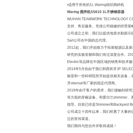
•适用于所有的1L Waring组织捣碎机
Waring 搅拌机SS610 1L不锈钢容器
WUHAN TEAMWORK TECHNOL
支持、售后服务。凭借公司稳健的经营策
公司成立之初，我们以提供地质水勘探示踪技术
Sarl公司在中国的总代理。
2012起，我们开始致力于给新能源以
研究的实验室都和我们有过深度合作。2012年起，我
Electric等品牌在中国区域的销售和技术
2014年5月份由于我们和西班牙JP SELE
验室和一些科研院所开始提供相关设备，在之后的两
牙obersal等厂家的指定代理商。
2018年由于客户的需求，我们接触到研究
等方面的穿戴设备。和爱尔兰shimmer、美国
指导。目前已经是Shimmer和Backyard 
公司成立十四年以来，我们积累了大量的
泛的宣传渠道。
我们期待与您合作并取得成就！