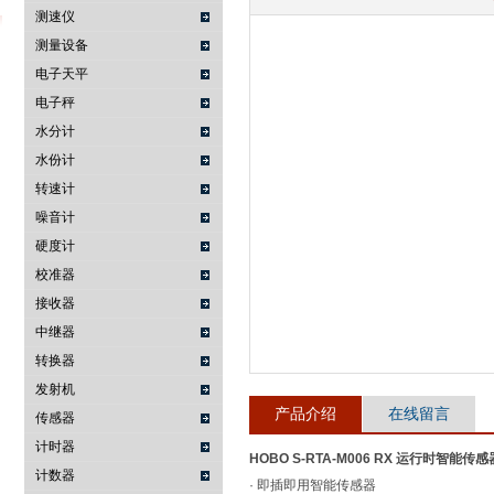
测速仪
测量设备
电子天平
武汉提沃克科技有限公司
电子秤
水分计
水份计
转速计
噪音计
硬度计
校准器
接收器
中继器
转换器
发射机
产品介绍
在线留言
传感器
计时器
HOBO S-RTA-M006 RX 运行时智能传感
计数器
· 即插即用智能传感器