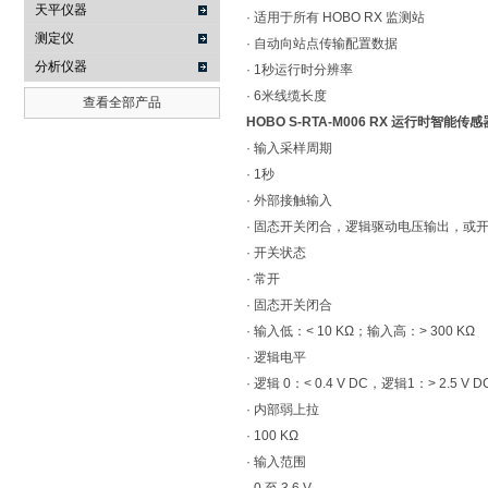
天平仪器
· 适用于所有 HOBO RX 监测站
测定仪
· 自动向站点传输配置数据
分析仪器
· 1秒运行时分辨率
· 6米线缆长度
查看全部产品
HOBO S-RTA-M006 RX 运行时智能传感
· 输入采样周期
· 1秒
· 外部接触输入
· 固态开关闭合，逻辑驱动电压输出，或开
· 开关状态
· 常开
· 固态开关闭合
· 输入低：< 10 KΩ；输入高：> 300 KΩ
· 逻辑电平
· 逻辑 0：< 0.4 V DC，逻辑1：> 2.5 V D
· 内部弱上拉
· 100 KΩ
· 输入范围