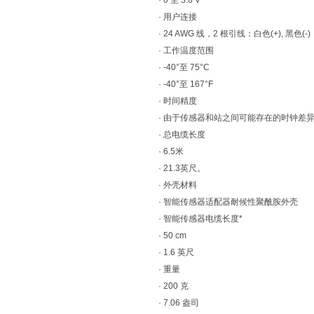
· 0 至 3.6 V
· 用户连接
· 24 AWG 线，2 根引线：白色(+), 黑色(-)
· 工作温度范围
· -40°至 75°C
· -40°至 167°F
· 时间精度
· 由于传感器和站之间可能存在的时钟差
· 总电缆长度
· 6.5米
· 21.3英尺。
· 外壳材料
· 智能传感器适配器耐候性聚酰胺外壳
· 智能传感器电缆长度*
· 50 cm
· 1.6 英尺
· 重量
· 200 克
· 7.06 盎司