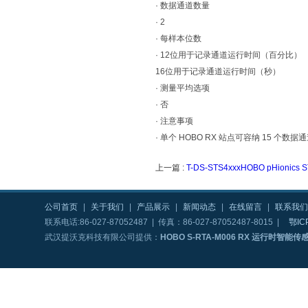
· 数据通道数量
· 2
· 每样本位数
· 12位用于记录通道运行时间（百分比）
16位用于记录通道运行时间（秒）
· 测量平均选项
· 否
· 注意事项
· 单个 HOBO RX 站点可容纳 15 
上一篇 :
T-DS-STS4xxxHOBO pHion
公司首页
|
关于我们
|
产品展示
|
新闻动态
|
在线留言
|
联系我们
联系电话:86-027-87052487 | 传真：86-027-87052487-8015 |
鄂IC
武汉提沃克科技有限公司提供：
HOBO S-RTA-M006 RX 运行时智能传