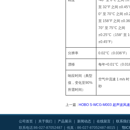
精度
-40° 至 0°C 之间 ±0
至 32°F 之间 ±0.45
0° 至 70°C 之间 ±0
至 158°F 之间 ±0.3
70° 至 75°C 之间
±0.25°C（158° 至 
±0.45°F）
分辨率
0.02°C（0.036°F）
漂移
每年<0.01°C（0.01
响应时间（典型
空气中流速 1 m/s 时
值，变化至90%
秒
所需时间）
上一篇 :
HOBO S-WCG-M003 超声
公司首页
|
关于我们
|
产品展示
|
新闻动态
|
在线留言
|
联系我们
联系电话:86-027-87052487 | 传真：86-027-87052487-8015 |
鄂IC