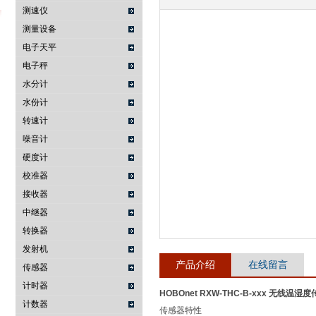
测速仪
测量设备
电子天平
武汉提沃克科技有限公司
电子秤
水分计
水份计
转速计
噪音计
硬度计
校准器
接收器
中继器
转换器
发射机
产品介绍
在线留言
传感器
计时器
HOBOnet RXW-THC-B-xxx 无线温湿
计数器
传感器特性