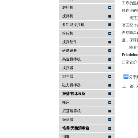
工序的温
磨粉机
续作业的
搅拌机
规范的操
多功能搅拌机
否匹配作
自然降温
粉碎机
度，保障
搅拌配件
随着实验
研磨设备
Friede
高速搅拌机
日常管护
搅拌器
混匀器
分享
磁力搅拌器
上一篇 :
振荡/摇床设备
摇床
振荡培养机
振荡器
培养/灭菌消毒箱
消毒