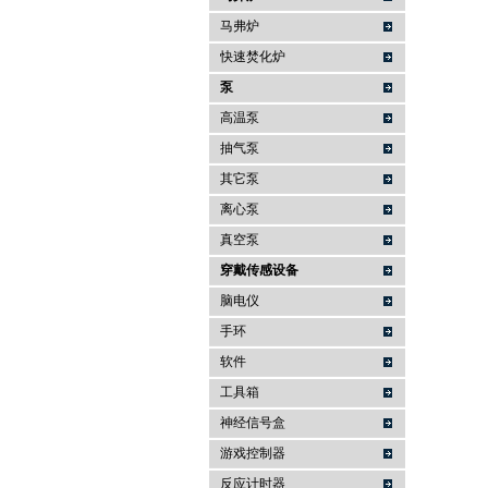
马弗炉
快速焚化炉
泵
高温泵
抽气泵
其它泵
离心泵
真空泵
穿戴传感设备
脑电仪
手环
软件
工具箱
神经信号盒
游戏控制器
反应计时器