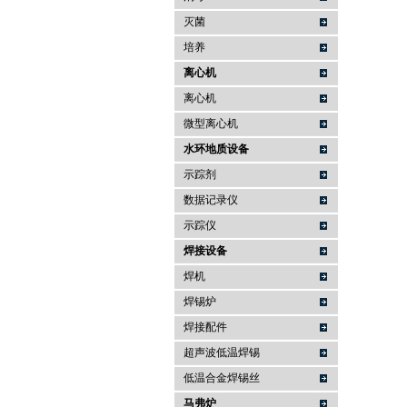
灭菌
培养
离心机
离心机
微型离心机
水环地质设备
示踪剂
数据记录仪
示踪仪
焊接设备
焊机
焊锡炉
焊接配件
超声波低温焊锡
低温合金焊锡丝
马弗炉