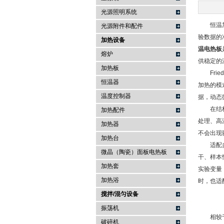
光源照明系统
恒温加热
武汉提沃克科技有限公司
光源附件和配件
验数据的
加热设备
温电热板
熔炉
供稳定的
加热板
Frie
恒温器
加热的模
温度控制器
据，动态
在结构设
加热配件
处理、高
加热器
不会出现
加热台
适配多
微晶（陶瓷）面板电热板
干、样本
加热套
实验变量
加热浴
时，也适
搅拌/混匀设备
振荡机
相较于常
破碎机