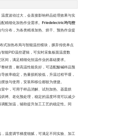
温度波动过大，会直接影响样品处理效果与实
适配精细化加热作业需求。
Friedelectric均匀控
均匀分布，为各类精准加热、烘干、预热作业提
载分布式加热布局与智能温控模块，摒弃传统单点
智能PID温控逻辑，可实时采集板面温度数
定区间，满足精细化恒温作业的基础要求。
整材质，耐高温性能良好，可适配酸碱样品预
传导效率稳定，热量损耗较低，升温过程平缓，
的摆放与使用，安装和移位都较为便捷。
验室中，可用于样品消解、试剂加热、器皿烘
温烘烤、老化预处理，稳定的温度环境可以减少
料调配加温，辅助提升加工工艺的稳定性。同
，温度调节梯度细腻，可满足不同实验、加工