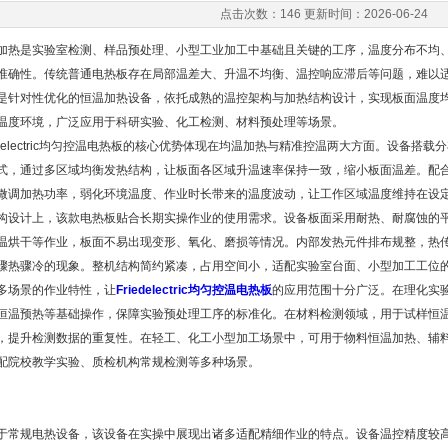
点击次数：146 更新时间：2026-06-24
是实验室检测、样品预处理、小型工业加工中基础且关键的工序，温度分布不均、
准确性。传统普通电热板存在局部温差大、升温不均衡、温控响应滞后等问题，难以
是针对性优化的恒温加热设备，依托成熟的温控架构与加热结构设计，实现板面温度
温度环境，广泛应用于科研实验、化工检测、材料预处理等场景。
delectric均匀控温电热板的核心优势体现在均温加热与精准控温两大方面。设备搭
式，通过多区域均衡发热结构，让板面各区域升温速率保持一致，缩小板面温差。配合
微调加热功率，弱化环境温度、作业时长带来的温度波动，让工作区域温度维持在设
计上，该款电热板贴合长期实操作业的使用需求。设备板面采用耐热、耐腐蚀的平
温烘干等作业，板面不易出现变形、氧化、磨损等情况。内部发热元件排布规整，热
骤热骤冷的现象。整机结构简约紧凑，占用空间小，适配实验室台面、小型加工工位
场景的作业特性，让
Friedelectric均匀控温电热板
的应用范围十分广泛。在理化实
恒温预热等基础操作，保障实验预处理工序的标准化。在材料检测领域，用于试样恒
，提升检测数据的重复性。在轻工、化工小型加工场景中，可用于物料恒温加热、辅
配院校教学实验、质检机构常规检测等多种场景。
规电热设备，该设备在实操中展现出诸多适配精细作业的特点。设备温控精度较高