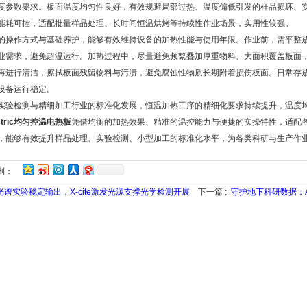
度参数要求。板面温度均匀性良好，有效规避局部过热、温度偏低引发的样品损坏、
能耗可控，适配批量样品处理、长时间恒温烘烤等持续性作业场景，实用性较强。
作方式与基础养护，能够有效维持设备的加热性能与使用年限。作业前，需平整放
业需求，避免超温运行。加热过程中，尽量避免频繁叠加厚重物料、大面积覆盖板面
再进行清洁，擦拭板面残留物料与污渍，避免腐蚀性物质长期附着损伤板面。日常存
设备运行稳定。
检测与精细加工行业的标准化发展，恒温加热工序的精细化要求持续提升，温度均
lectric均匀控温电热板
凭借均衡的加热效果、精准的温控能力与便捷的实操特性，适配
，能够有效提升样品处理、实验检测、小型加工的标准化水平，为各类科研与生产作
到：
光谱实验稳定输出，X-cite激发光源支撑光学检测开展
下一篇 :
守护地下科研数据：A