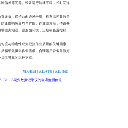
实验偏差等问题。设备运行能耗平稳，长时间连
置设备，保持台面通风干燥，检查温控参数是
，防止影响热量均匀扩散。作业结束后，待设备
放需远离潮湿、强腐蚀环境，定期校验温控精
匀度与稳定性成为把控作业质量的关键因素。
各类精细化恒温作业需求。合理运用设备并做好
业提供可靠的温控支撑。
加入收藏
|
返回列表
|
返回顶部
LBILLIA洞穴数据记录仪的岩溶监测价值