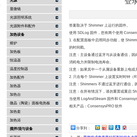
登录
光源
显微镜
光源照明系统
答案取决于 Shimmer 上运行的固件。
武汉提沃克科技有限公司
光源附件和配件
使用 SDLog 固件，您有两个使用 Consen
加热设备
1. 在配置面板中启用同步功能，使 Shimm
熔炉
的时间戳。
加热板
注意：主设备通过蓝牙与从设备通信，因此
恒温器
消耗电力并限制电池寿命。
温度控制器
注意：如果其中一个从属设备重新上电或
2. 只在每个 Shimmer 上设置实时时钟（
加热配件
注意：Shimmers 不通过蓝牙进行通
加热器
注意：在所有情况下，请勿重置或重启 Shi
加热台
当使用 LogAndStream 固件和 Cons
微晶（陶瓷）面板电热板
相关产品：ConsensysPRO 软件
加热套
加热浴
分享到：
搅拌/混匀设备