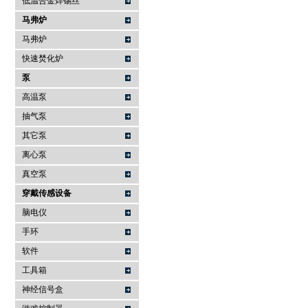
低温合金焊锡丝
马弗炉
马弗炉
快速焚化炉
泵
高温泵
抽气泵
其它泵
离心泵
真空泵
穿戴传感设备
脑电仪
手环
软件
工具箱
神经信号盒