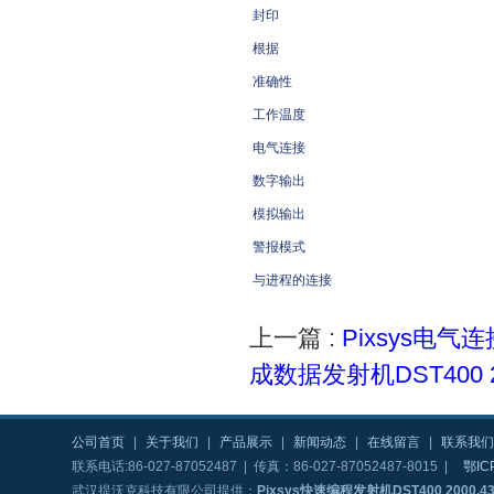
封印
根据
准确性
工作温度
电气连接
数字输出
模拟输出
警报模式
与进程的连接
上一篇 :
Pixsys电气连
成数据发射机DST400 20
公司首页
|
关于我们
|
产品展示
|
新闻动态
|
在线留言
|
联系我们
联系电话:86-027-87052487 | 传真：86-027-87052487-8015 |
鄂IC
武汉提沃克科技有限公司提供：
Pixsys快速编程发射机DST400 2000.43