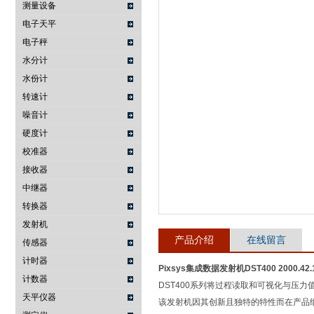
测量设备
电子天平
武汉提沃克科技有限公司
电子秤
水分计
水份计
转速计
噪音计
硬度计
校准器
接收器
中继器
转换器
发射机
产品介绍
在线留言
传感器
计时器
Pixsys集成数据发射机DST400 2000.42.
计数器
DST400系列将过程读取和可视化与压
天平仪器
该发射机因其创新且独特的特性而在产品细