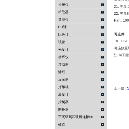
折光仪
21. 夹具,D
萃取器
22. 夹具
导率仪
Part . 10
PH计
可选件
比色计
10. AI
试管
可连接至通用
光度计
注:为了能够
循环仪
过滤器
滤纸
反应器
打印机
上一篇 :
温度计
控制器
制备器
下沉砝码和玻璃连接物
硅管