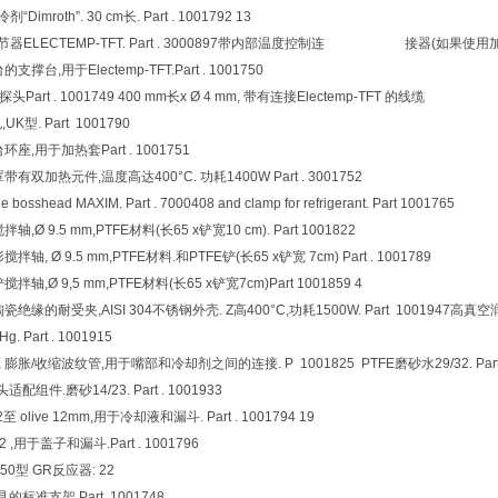
“Dimroth”. 30 cm长. Part . 1001792 13
调节器ELECTEMP-TFT. Part . 3000897带内部温度控制连 接器(如果使用
的支撑台,用于Electemp-TFT.Part . 1001750
00探头Part . 1001749 400 mm长x Ø 4 mm, 带有连接Electemp-TFT 的线缆
,UK型. Part 1001790
台环座,用于加热套Part . 1001751
罩带有双加热元件,温度高达400°C. 功耗1400W Part . 3001752
e bosshead MAXIM. Part . 7000408 and clamp for refrigerant. Part 1001765
拌轴,Ø 9.5 mm,PTFE材料(长65 x铲宽10 cm). Part 1001822
搅拌轴, Ø 9.5 mm,PTFE材料.和PTFE铲(长65 x铲宽 7cm) Part . 1001789
搅拌轴,Ø 9,5 mm,PTFE材料(长65 x铲宽7cm)Part 1001859 4
陶瓷绝缘的耐受夹,AISI 304不锈钢外壳. Z高400°C,功耗1500W. Part 1001947高真空润滑脂.
Hg. Part . 1001915
FE 膨胀/收缩波纹管,用于嘴部和冷却剂之间的连接. P 1001825 PTFE磨砂水29/32. Part .
适配组件.磨砂14/23. Part . 1001933
至 olive 12mm,用于冷却液和漏斗. Part . 1001794 19
2 ,用于盖子和漏斗.Part . 1001796
50型 GR反应器: 22
的标准支架.Part 1001748