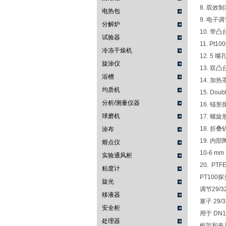
8. 双效制冷剂
电热包
9. 电子
分解炉
10. 带凸台
试验器
11. Pt1
冷冻干燥机
12. 5 嘴孔
旋涂仪
13. 双凸
浴槽
14. 加热
均质机
15. Doubl
分析/测量仪器
16. 锚形搅
球磨机
17. 螺旋形
18. 折叠铲
涂布
19. 内部
熔点仪
10-6 mm 
实验通风柜
20. PT
粘度计
PT100探头
旋光
调节29/32
移液器
塞子 29/3
安全柜
用于 DN1
处理器
框架和夹具