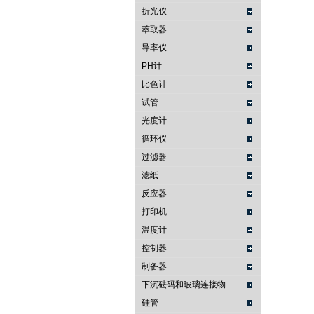
折光仪
萃取器
导率仪
PH计
比色计
试管
光度计
循环仪
过滤器
滤纸
反应器
打印机
温度计
控制器
制备器
下沉砝码和玻璃连接物
硅管