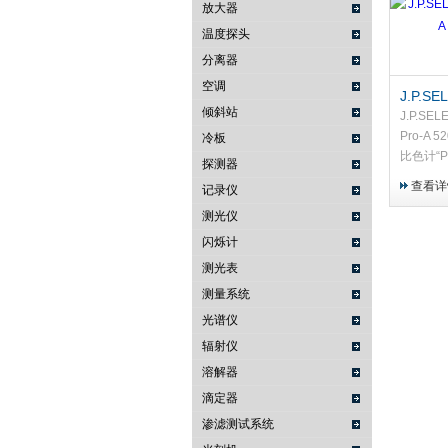
放大器
温度探头
武汉提沃克科技有限公司
分离器
空调
J.P.S
倾斜站
计Pro-A
J.P.SE
Pro-A
冷板
比色计“P
探测器
器控制。
查看详
记录仪
100%透
测光仪
行LC.D
闪烁计
测光表
测量系统
光谱仪
辐射仪
溶解器
滴定器
渗滤测试系统