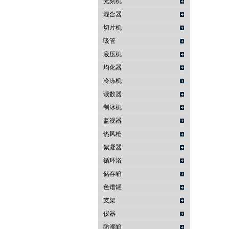
光刻机
混合器
切片机
吸管
液压机
均化器
冷冻机
读数器
制冰机
监视器
热风枪
絮凝器
循环浴
储存箱
色谱罐
支架
仪器
防潮箱