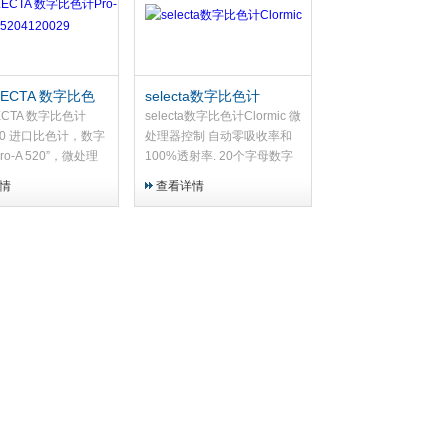
ELECTA 数字比色
selecta数字比色计
 5204120029
Clormic
LECTA 数字比色计
selecta数字比色计Clormic 微
 520 进口比色计，数字
处理器控制 自动零吸收率和
ro-A 520”，微处理
100%透射率. 20个字母数字
自动零吸收率和
字符的两行 LCD显示
情
查看详情
射率显示20个字符,2
.显示。