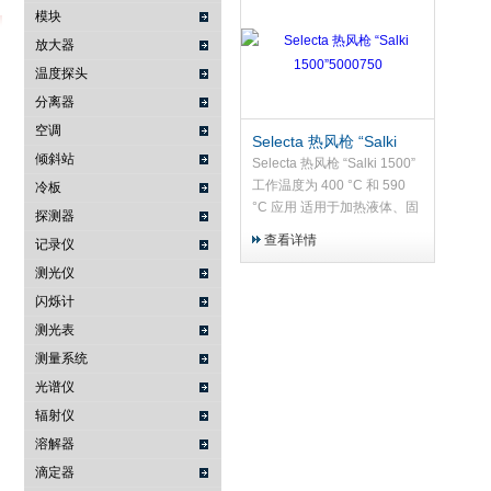
模块
放大器
温度探头
武汉提沃克科技有限公司
分离器
空调
Selecta 热风枪 “Salki
倾斜站
1500”5000750
Selecta 热风枪 “Salki 1500”
工作温度为 400 °C 和 590
冷板
°C 应用 适用于加热液体、固
探测器
体和气体
查看详情
记录仪
测光仪
闪烁计
测光表
测量系统
光谱仪
辐射仪
溶解器
滴定器