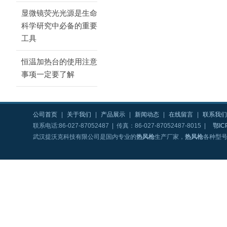
显微镜荧光光源是生命
科学研究中必备的重要
工具
恒温加热台的使用注意
事项一定要了解
公司首页
|
关于我们
|
产品展示
|
新闻动态
|
在线留言
|
联系我们
联系电话:86-027-87052487 | 传真：86-027-87052487-8015 |
鄂IC
武汉提沃克科技有限公司是国内专业的
热风枪
生产厂家，
热风枪
各种型