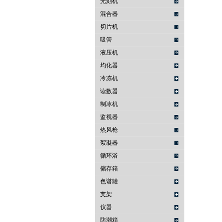
光刻机
混合器
切片机
吸管
液压机
均化器
冷冻机
读数器
制冰机
监视器
热风枪
絮凝器
循环浴
储存箱
色谱罐
支架
仪器
防潮箱