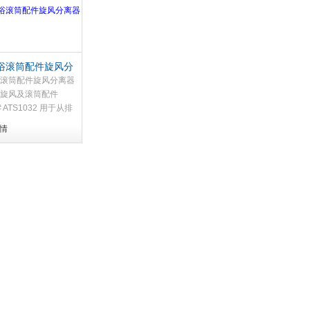
浴滚筒配件旋风分
滚筒配件旋风分离器
旋风及滚筒配件
g# ATS1032 用于从排
集氧化铝及颗粒物。
情
集的介质可倒回流化
使用。