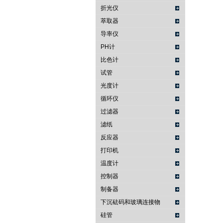
折光仪
萃取器
导率仪
PH计
比色计
试管
光度计
循环仪
过滤器
滤纸
反应器
打印机
温度计
控制器
制备器
下沉砝码和玻璃连接物
硅管