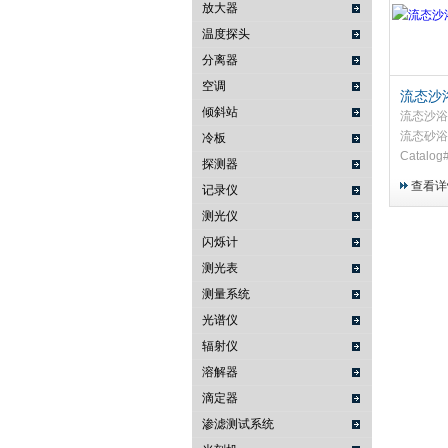
放大器
温度探头
武汉提沃克科技有限公司
分离器
空调
流态沙
倾斜站
离器
流态沙浴
流态砂浴
冷板
Catalo
探测器
气流中收
查看详
记录仪
滚筒中收
测光仪
床中重复
闪烁计
测光表
测量系统
光谱仪
辐射仪
溶解器
滴定器
渗滤测试系统