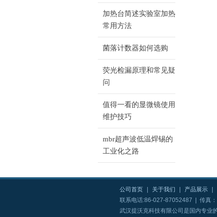
加热台简述实验室加热
常用方法
菌落计数器如何选购
荧光检漏原理和常见疑
问
值得一看的显微镜使用
维护技巧
mbr超声波低温焊锡的
工业化之路
公司首页
|
关于我们
|
产品展示
|
联系电话:86-027-87052487 | 传真：8
武汉提沃克科技有限公司是国内专业