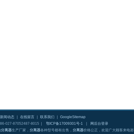
新闻动态
|
在线留言
|
联系我们
|
GoogleSitemap
6-027-87052487-8015 |
鄂ICP备17009301号-1
|
网后台登录
的
分离器
生产厂家，
分离器
各种型号都有出售，
分离器
价格公正，欢迎广大顾客来电咨