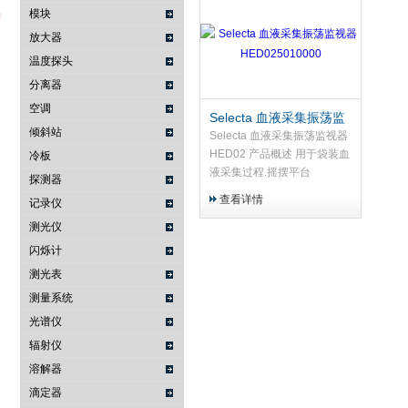
模块
放大器
温度探头
武汉提沃克科技有限公司
分离器
空调
Selecta 血液采集振荡监
倾斜站
视器 HED025010000
Selecta 血液采集振荡监视器
HED02 产品概述 用于袋装血
冷板
液采集过程.摇摆平台
探测器
查看详情
记录仪
测光仪
闪烁计
测光表
测量系统
光谱仪
辐射仪
溶解器
滴定器