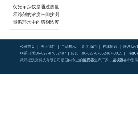
荧光示踪仪是通过测量
示踪剂的浓度来间接测
量循环水中的药剂浓度
公司首页
|
关于我们
|
产品展示
|
新闻动态
|
在线留言
|
联系我们
联系电话:86-027-87052487 | 传真：86-027-87052487-8015 |
鄂IC
武汉提沃克科技有限公司是国内专业的
监视器
生产厂家，
监视器
各种型