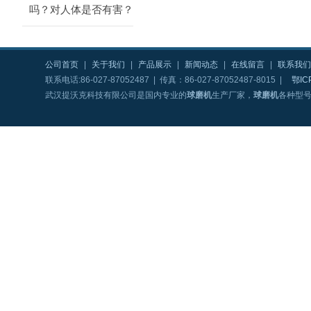
吗？对人体是否有害？
公司首页
|
关于我们
|
产品展示
|
新闻动态
|
在线留言
|
联系我们
联系电话:86-027-87052487 | 传真：86-027-87052487-8015 |
鄂IC
武汉提沃克科技有限公司是国内专业的
球磨机
生产厂家，
球磨机
各种型