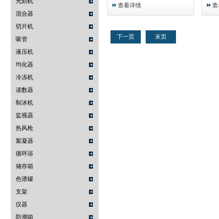
具保险丝保护装置。
具保
光刻机
查看详情
查
混合器
切片机
下一页
末页
吸管
液压机
均化器
冷冻机
读数器
制冰机
监视器
热风枪
絮凝器
循环浴
储存箱
色谱罐
支架
仪器
防潮箱