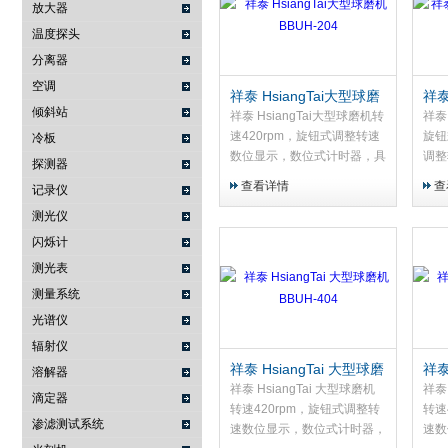
放大器
温度探头
武汉提沃克科技有限公司
分离器
空调
祥泰 HsiangTai大型球磨
祥泰
倾斜站
机BBUH-204
机旋
祥泰 HsiangTai大型球磨机转
祥泰 
速420rpm，旋钮式调整转速
旋钮
冷板
数位显示，数位式计时器，具
调整
探测器
保险丝保护装置
时器
查看详情
查
记录仪
测光仪
闪烁计
测光表
测量系统
光谱仪
辐射仪
祥泰 HsiangTai 大型球磨
祥泰
溶解器
机BBUH-404
机B
祥泰 HsiangTai 大型球磨机
祥泰 
滴定器
转速420rpm，旋钮式调整转
转速
渗滤测试系统
速数位显示，数位式计时器，
速数