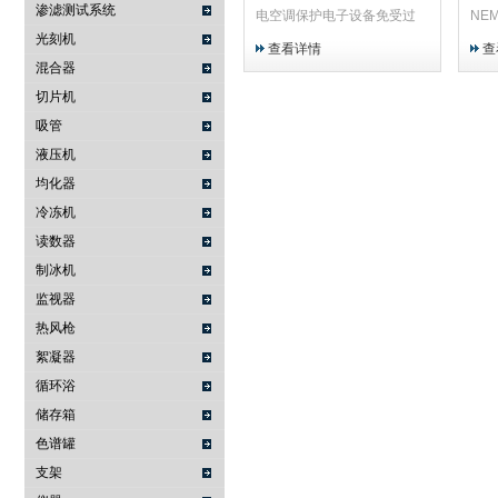
渗滤测试系统
电空调保护电子设备免受过
NEM
热。采用可靠的珀尔帖冷却技
NEM
光刻机
查看详情
查
术，AHP-690 冷却器可保护
（1
混合器
电子控制装置、电气设备箱、
TEC
切片机
户外铁路柜和其他对热敏感的
可防
吸管
设备。 对于小型到中型的外
靠的 
壳冷却任务，TECA 的 24
术，
液压机
Vdc 输入冷却器是理想选择。
子控
均化器
冷却和维护 NEMA-12/4/4X
和热
冷冻机
接线盒、其他外壳以及严苛/
军事
标准外壳，适用于通信、军
品和
读数器
事、
制冰机
监视器
热风枪
絮凝器
循环浴
储存箱
色谱罐
支架