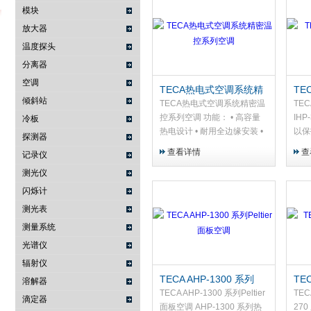
模块
放大器
温度探头
武汉提沃克科技有限公司
分离器
空调
TECA热电式空调系统精
TE
倾斜站
密温控系列空调
调IH
TECA热电式空调系统精密温
TE
控系列空调 功能： • 高容量
IHP
冷板
热电设计 • 耐用全边缘安装 •
以保
探测器
低矮的机箱入侵 • 中央输入线
尔帖
查看详情
查
记录仪
缆，便于安装 • 封闭式设计 •
却电
测光仪
冷凝控制及蒸发系统 • 在更高
对热
的环境温度下，效率提高了
护的
闪烁计
10% • 基本无需维护 • 无压缩
或室
测光表
机 • 环保且安全 • 不锈钢外置
置设
测量系统
外壳 • 可在任何方向安装和运
线盒
行 • 适用于嵌入式安装配置
高了
光谱仪
（请联系 TECA）
辐射仪
TECA AHP-1300 系列
TE
溶解器
Peltier 面板空调
AH
TECA AHP-1300 系列Peltier
TE
滴定器
面板空调 AHP-1300 系列热
27