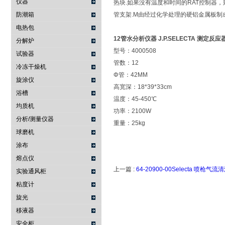
仪器
热块.如果没有温度和时间的RAT控制器，
防潮箱
管支架.M由经过化学处理的硬铝金属板制
电热包
12管水分析仪器 J.P.SELECTA 测定反应
分解炉
型号：4000508
试验器
管数：12
冷冻干燥机
Φ管：42MM
旋涂仪
高宽深：18*39*33cm
浴槽
温度：45-450℃
均质机
功率：2100W
分析/测量仪器
重量：25kg
球磨机
涂布
熔点仪
上一篇 :
64-20900-00Selecta 喷枪
实验通风柜
粘度计
旋光
移液器
安全柜