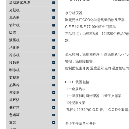
渗滤测试系统
光刻机
水分析仪器
混合器
测定污水厂COD化学需氧量的热反应器
切片机
C.E.E.和UNE 77-004标准.回流法.
吸管
产品特点：由可容纳6、12或20个样品
液压机
制.
均化器
显示时间，温度和程序.可选温度从45 - 4
冷冻机
警报，温故障报警.
读数器
控制面板主开关.温度显示.选择温度按钮.
制冰机
监视器
C.O.D.装置包括:
热风枪
-1个金属热块.
絮凝器
-1个温度和时间处理器.- 1管子支撑架.
循环浴
-1冷凝器支架.
储存箱
-孔径为29/32的C.O.D.管。- C.O.D冷凝器.
色谱罐
支架
单个零件清单和备件