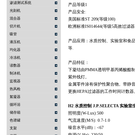
渗滤测试系统
产品等级1
光刻机
产品安全:
混合器
美国标准ST 209(等级100)
切片机
欧洲标准IS014644(等级5高效过
吸管
产品应用：水质控制、实验室和食
液压机
等.
均化器
冷冻机
产品特征：
读数器
下凝结由PMMA透明甲基丙烯酸酯制成
制冰机
紫外线灯。
监视器
金属零件涂有保护性聚合物。带静
热风枪
更换HEPA过滤器的工作时间计数器
絮凝器
循环浴
H2 水质控制 J.P.SELECTA 实
储存箱
照明度(W-Lux):500
色谱罐
气流速度(M/S): 0.7-1.0
噪音水平(dB)：<67
支架
电源(V-Hz): 220/50