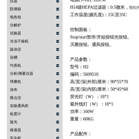
仪器
H14级HEPA过滤器：0.5微米，
颗粒的
防潮箱
工作温度(摄氏度)：15C至35C
电热包
分解炉
控制面板：
试验器
Stop/start暂停/开始按钮光按钮。
冷冻干燥机
灭菌按钮。通风按钮。
旋涂仪
浴槽
产品参数：
均质机
型号：H2
分析/测量仪器
编码：5609510
球磨机
高/宽/深(外部)厘米：90*55*70
高/宽/深(内部)厘米：50*45*68
涂布
荧光灯（W）：18*1
熔点仪
紫外线灯（W）：18*1
实验通风柜
功率：160W
粘度计
重量：60KG
旋光
移液器
产品配件：
安全柜