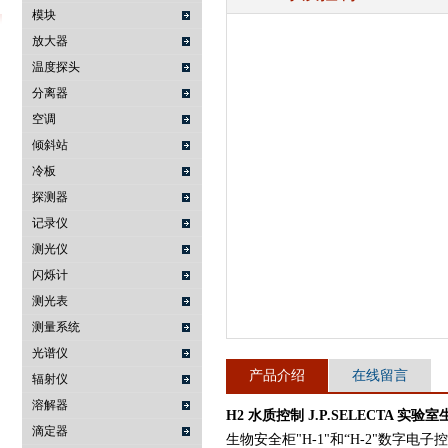
模块
放大器
温度探头
武汉提沃克科技有限公司
分离器
空调
倾斜站
冷板
探测器
记录仪
测光仪
闪烁计
测光表
测量系统
光谱仪
产品介绍
在线留言
辐射仪
溶解器
H2 水质控制 J.P.SELECTA 实
滴定器
生物安全柜"H-1"和“H-2"数字电子