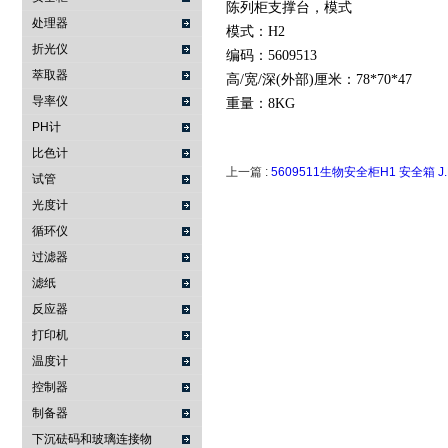
陈列柜支撑台，模式
处理器
模式：H2
折光仪
编码：5609513
萃取器
高/宽/深(外部)厘米：78*70*47
导率仪
重量：8KG
PH计
比色计
上一篇 :
5609511生物安全柜H1 安全箱 J.P
试管
光度计
循环仪
过滤器
滤纸
反应器
打印机
温度计
控制器
制备器
下沉砝码和玻璃连接物