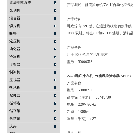
渗滤测试系统
产品概述：鞋底涂布机“ZA-1"自动化空
光刻机
混合器
产品特征
切片机
鞋底涂有PVC膜。它通过热收缩切割薄
1000双鞋。符合CE和ROHS法规。消耗品
吸管
液压机
产品备件：
均化器
用于1000涂层的PVC卷材
冷冻机
型号：5000052
读数器
制冰机
ZA-1鞋底涂布机 节能温控涂布器 SELEC
监视器
产品参数：
热风枪
型号：5000051
絮凝器
高宽深（厘米）：33*45*80
循环浴
电压：220V-50Hz
储存箱
功率：1300w
色谱罐
重量（千克）：27
支架