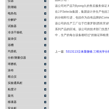
品牌介绍：
仪器
该公司对产品T供yong久的售后服务保
防潮箱
在J.P.Selecta集团，集团设计并生产包括
电热包
的分销和引进，包括作为自有品牌的Comect
分解炉
该公司的生产工厂位于巴塞罗那(西班牙)的
试验器
系列产品的区域。该公司的技术部门负责
冷冻干燥机
中，生产的每台设备都经过*的验证和检
旋涂仪
浴槽
均质机
上一篇 :
5313113立体显微镜 三维光学分辨
分析/测量仪器
球磨机
涂布
熔点仪
实验通风柜
粘度计
旋光
移液器
安全柜