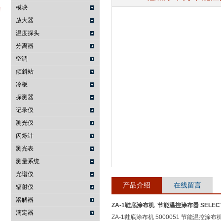
模块
放大器
温度探头
武汉提沃克科技有限公司
分离器
空调
倾斜站
冷板
探测器
记录仪
测光仪
闪烁计
测光表
测量系统
光谱仪
产品介绍
在线留言
辐射仪
溶解器
ZA-1鞋底涂布机 节能温控涂布器 SELEC
滴定器
ZA-1鞋底涂布机 5000051 节能温控涂布机 J