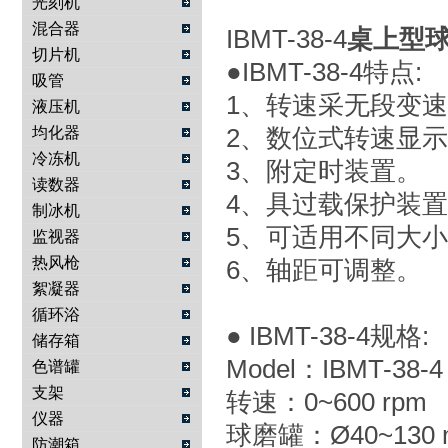
光刻机
混合器
IBMT-38-4
桌上型
切片机
●IBMT-38-4特点:
吸管
1、转速采无段变
液压机
2、数位式转速显
均化器
冷冻机
3、附定时装置。
读数器
4、具过载保护装
制冰机
5、可适用不同大
监视器
热风枪
6、轴距可调整。
絮凝器
循环浴
● IBMT-38-4规格:
储存箱
Model：IBMT-38-4
色谱罐
支架
转速：0~600 rpm
仪器
球磨罐：Ø40~130
防潮箱