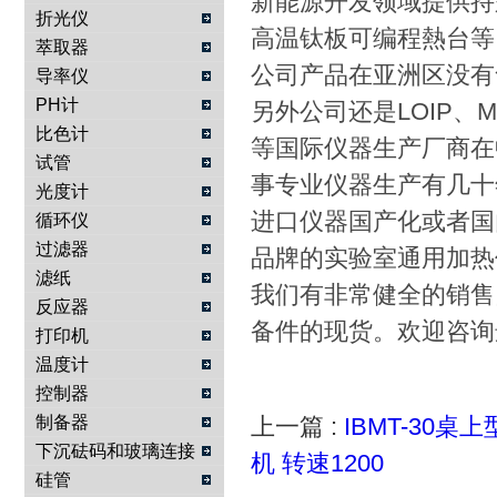
新能源开发领域提供持
折光仪
高温钛板可编程熱台等。并
萃取器
公司产品在亚洲区没有
导率仪
PH计
另外公司还是LOIP、MRC、
比色计
等国际仪器生产厂商在
试管
事专业仪器生产有几十
光度计
进口仪器国产化或者国
循环仪
过滤器
品牌的实验室通用加热
滤纸
我们有非常健全的销售
反应器
备件的现货。欢迎咨
打印机
温度计
控制器
制备器
上一篇 :
IBMT-30桌
下沉砝码和玻璃连接
机 转速1200
物
硅管