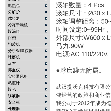
滚轴数量：4 Pcs
电热包
滚轴尺寸：Ø30 x L
分解炉
试验器
滚轴调整距离：50~1
冷冻干燥机
时间设定:0~99Hr，
旋涂仪
外部尺寸:W600 x L3
浴槽
均质机
马力:90W
分析/测量仪器
电源:AC 110/220V, 
球磨机
涂布
●球磨罐无附属。
熔点仪
实验通风柜
粘度计
武汉提沃克科技有限公
旋光
健经营的政策和商业信
移液器
安全柜
我公司于2012年成为德国
处理器