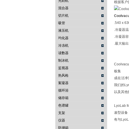
光刻机
根据客户
混合器
切片机
Coolv
.540 x 6
吸管
.冷凝器温
液压机
.冷凝器
均化器
.最大输出
冷冻机
读数器
制冰机
Cool
监视器
板集
热风枪
成在洁净
絮凝器
我们的L
循环浴
以及其他
储存箱
色谱罐
LyoLa
凑型设备
支架
有与Ly
仪器
防潮箱