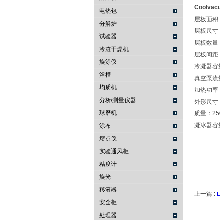
Coolv
电热包
层板面积：0
分解炉
层板尺寸：2
试验器
层板数量：1 
冷冻干燥机
层板间距：
旋涂仪
冷凝器容
浴槽
真空泵流量
均质机
加热功率：
分析/测量仪器
外形尺寸（宽 
球磨机
质量：25
凝冰器容量
涂布
熔点仪
实验通风柜
粘度计
旋光
移液器
上一篇 :
安全柜
处理器