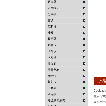
放大器
温度探头
武汉提沃克科技有限公司
分离器
空调
倾斜站
冷板
探测器
记录仪
测光仪
闪烁计
测光表
测量系统
光谱仪
产品
辐射仪
溶解器
Cool
滴定器
然后再将
渗滤测试系统
在开发我