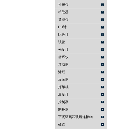
折光仪
萃取器
导率仪
PH计
比色计
试管
光度计
循环仪
过滤器
滤纸
反应器
打印机
温度计
控制器
制备器
下沉砝码和玻璃连接物
硅管