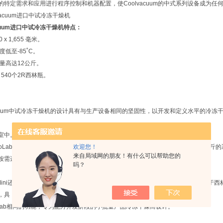
的特定需求和应用进行程序控制和机器配置，使Coolvacuum的中式系列设备成为
acuum进口中试冷冻干燥机
特点：
30 x 1,655 毫米。
度低至-85˚C。
容量高达12公斤。
 540个2R西林瓶。
vacuum中试冷冻干燥机的设计具有与生产设备相同的坚固性，以开发和定义水平的冷
室中。
欢迎您！
yoLab系列冷冻干燥机配有不锈钢腔体和冷凝器，容量高达 9,000个西林瓶和40公
来自局域网的朋友！有什么可以帮助您的
按需选项。
吗？
b Mini还配备了不锈钢腔体和冷凝器，容量高达540个西林瓶和9 公斤的冰，以及用于西
，具
oLab相同的功能，专为配方开发阶段的小批量产品冷冻干燥而设计。