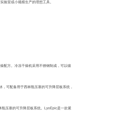
任何实验室或小规模生产的理想工具。
冻干燥配方。冷冻干燥机采用不锈钢制成，可以镶
斤的冰，可配备用于西林瓶压塞的可升降层板系统，
林瓶压塞的可升降层板系统。LyoEpic是一款紧