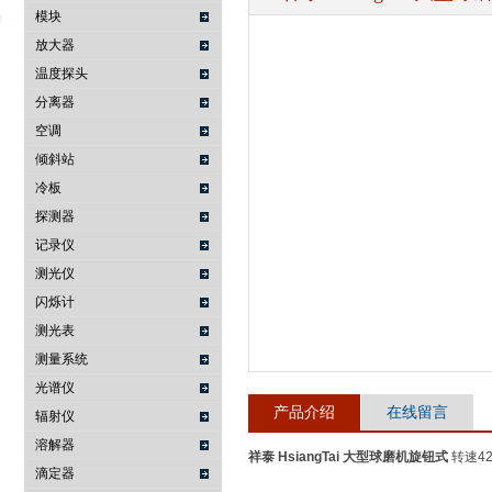
模块
放大器
温度探头
武汉提沃克科技有限公司
分离器
空调
倾斜站
冷板
探测器
记录仪
测光仪
闪烁计
测光表
测量系统
光谱仪
产品介绍
在线留言
辐射仪
溶解器
祥泰 HsiangTai 大型球磨机旋钮式
转速4
滴定器