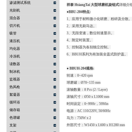
渗滤测试系统
祥泰 HsiangTai 大型球磨机旋钮式
详细介
光刻机
●BBU-204特点:
混合器
1、应用于材料微小化研磨、粉碎及分散。
切片机
2、采用无刷马达。
3、无段变速，数位转速显示。
吸管
4、附定时装置。
液压机
5、控制器为各别独立控制。
均化器
6、BBUH系列为有加装全盖式防护盖。
冷冻机
读数器
● BBUH-204规格:
制冰机
转速：0~420 rpm
监视器
球磨罐：Ø70~135 mm
热风枪
滚轴数量：8 Pcs (2 / Layer)
絮凝器
滚轴尺寸：Ø50 x L1000 mm
循环浴
时间设定：0~99Hr，59Min
储存箱
电源：AC 110/220V, 50/60Hz
色谱罐
马力：750W x 2
外部尺寸：W1450 x L600 x H1280 mm
支架