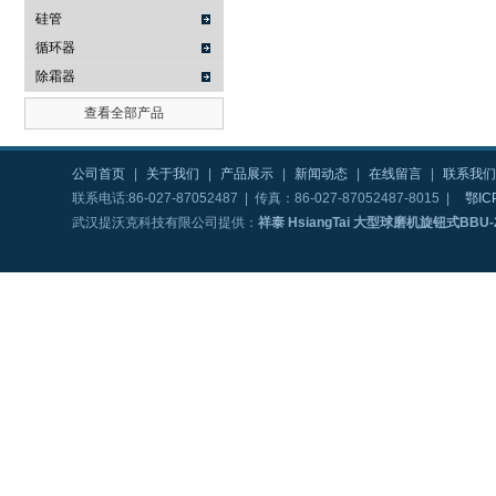
硅管
循环器
除霜器
查看全部产品
公司首页
|
关于我们
|
产品展示
|
新闻动态
|
在线留言
|
联系我们
联系电话:86-027-87052487 | 传真：86-027-87052487-8015 |
鄂IC
武汉提沃克科技有限公司提供：
祥泰 HsiangTai 大型球磨机旋钮式BBU-