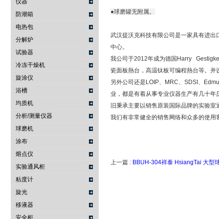
仪器
●球磨罐无附属。
防潮箱
电热包
武汉提沃克科技有限公司是一家具有进出
分解炉
中心。
试验器
我公司于2012年成为德国Harry Ge
冷冻干燥机
瓷面板熱台，高温钛板可编程熱台等。并设立了
旋涂仪
另外公司还是LOIP、MRC、SDSI、Edm
浴槽
业，都是有着从事专业仪器生产有几十年
均质机
旧秉承主要以销售原装国际品牌的实验室
分析/测量仪器
我们有非常健全的销售网络和众多的使用
球磨机
涂布
熔点仪
上一篇 :
BBUH-304祥泰 HsiangTai 大
实验通风柜
粘度计
旋光
移液器
安全柜