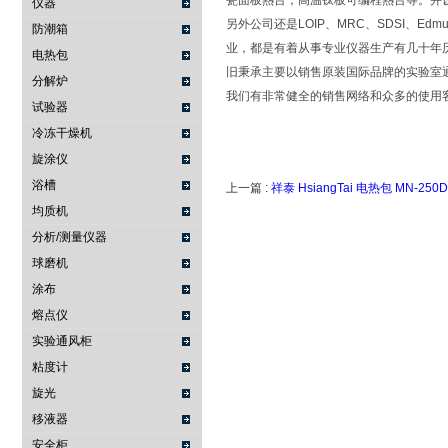
瓷面板熱台，高温钛板可编程熱台等。并设立了
仪器
另外公司还是LOIP、MRC、SDSI、Edm
防潮箱
业，都是有着从事专业仪器生产有几十年
电热包
旧秉承主要以销售原装国际品牌的实验室
分解炉
我们有非常健全的销售网络和众多的使用
试验器
冷冻干燥机
旋涂仪
浴槽
上一篇 :
祥泰 HsiangTai 电热包 MN-250D
均质机
分析/测量仪器
球磨机
涂布
熔点仪
实验通风柜
粘度计
旋光
移液器
安全柜