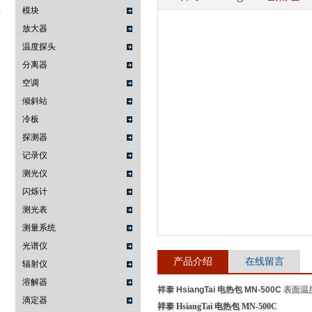
模块
放大器
温度探头
武汉提沃克科技有限公司
分离器
空调
倾斜站
冷板
探测器
记录仪
测光仪
闪烁计
测光表
测量系统
光谱仪
产品介绍
在线留言
辐射仪
溶解器
祥泰 HsiangTai 电热包 MN-500C
表面温
滴定器
祥泰 HsiangTai 电热包 MN-500C