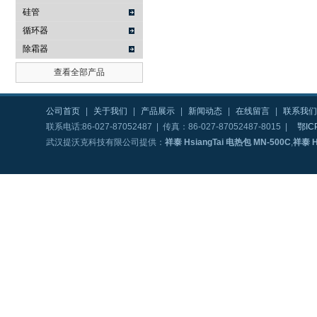
硅管
循环器
除霜器
查看全部产品
公司首页
|
关于我们
|
产品展示
|
新闻动态
|
在线留言
|
联系我们
联系电话:86-027-87052487 | 传真：86-027-87052487-8015 |
鄂IC
武汉提沃克科技有限公司提供：
祥泰 HsiangTai 电热包 MN-500C
,
祥泰 H