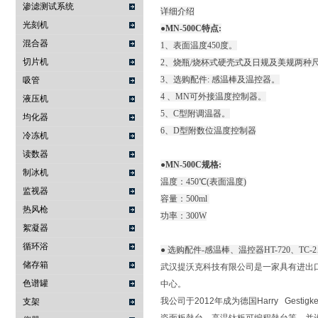
渗滤测试系统
详细介绍
光刻机
●MN-500C特点:
混合器
1、表面温度450度。
切片机
2、烧瓶/烧杯式硬壳式及日规及美规两种
3、选购配件: 感温棒及温控器。
吸管
4 、MN可外接温度控制器。
液压机
5、C型附调温器。
均化器
6、D型附数位温度控制器
冷冻机
读数器
●MN-500C规格:
制冰机
温度：450℃(表面温度)
监视器
容量：500ml
热风枪
功率：300W
絮凝器
循环浴
● 选购配件-感温棒、温控器HT-720、TC-2、
储存箱
武汉提沃克科技有限公司是一家具有进出
色谱罐
中心。
我公司于2012年成为德国Harry Ge
支架