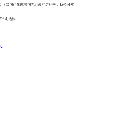
口仪器国产化或者国内组装的进程中，我公司依
迎咨询选购
LC