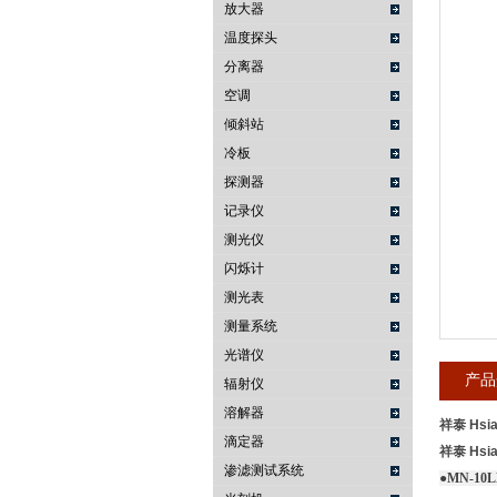
放大器
温度探头
武汉提沃克科技有限公司
分离器
空调
倾斜站
冷板
探测器
记录仪
测光仪
闪烁计
测光表
测量系统
光谱仪
产品
辐射仪
溶解器
祥泰 Hsi
滴定器
祥泰 Hsi
渗滤测试系统
●MN-10