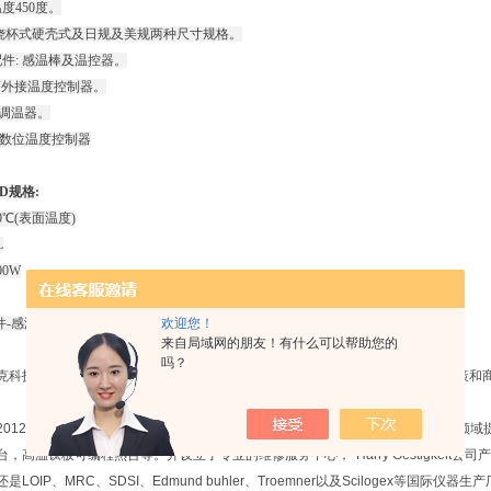
度450度。
/烧杯式硬壳式及日规及美规两种尺寸规格。
配件: 感温棒及温控器。
N可外接温度控制器。
附调温器。
附数位温度控制器
LD规格:
0℃(表面温度)
L
00W
欢迎您！
-感温棒、温控器HT-720、TC-2、TC-10
来自局域网的朋友！有什么可以帮助您的
吗？
克科技有限公司是一家具有进出口权的专业仪器贸易商。凭借公司稳健经营的政策和商
012年成为德国Harry Gestigkeit公司中国区总代理、致力于为国内新能源开
，高温钛板可编程熱台等。并设立了专业的维修服务中心，*Harry Gestigkeit
是LOIP、MRC、SDSI、Edmund buhler、Troemner以及Scilogex等