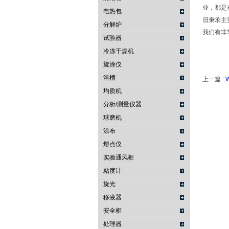
业，都是
电热包
旧秉承主
分解炉
我们有非
试验器
冷冻干燥机
旋涂仪
浴槽
上一篇 :
均质机
分析/测量仪器
球磨机
涂布
熔点仪
实验通风柜
粘度计
旋光
移液器
安全柜
处理器