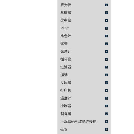
折光仪
萃取器
导率仪
PH计
比色计
试管
光度计
循环仪
过滤器
滤纸
反应器
打印机
温度计
控制器
制备器
下沉砝码和玻璃连接物
硅管