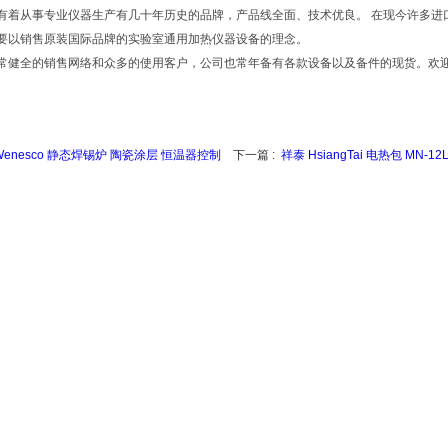
有着从事专业仪器生产有几十年历史的品牌，产品线全面、技术优良。 在现今许多进
要以销售原装国际品牌的实验室通用加热仪器设备的理念。
常健全的销售网络和众多的使用客户，公司也常年备有各款设备以及备件的现货。欢
Wenesco 静态焊锡炉 陶瓷涂层 恒温器控制
下一篇 :
祥泰 HsiangTai 电热包 MN-12