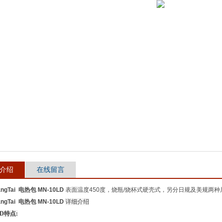
介绍
在线留言
angTai 电热包 MN-10LD
表面温度450度，烧瓶/烧杯式硬壳式，另分日规及美规两种
angTai 电热包 MN-10LD
详细介绍
LD特点: