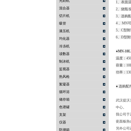
光刻机
1、表面温
混合器
2、烧瓶
切片机
3、选购
4 、M
吸管
5、C型
液压机
6、D型
均化器
冷冻机
●MN-10
读数器
温度：45
制冰机
容量：10
监视器
功率：13
热风枪
絮凝器
● 选购配件
循环浴
储存箱
武汉提沃
色谱罐
中心。
我公司于2
支架
瓷面板熱台
仪器
另外公司还
防潮箱