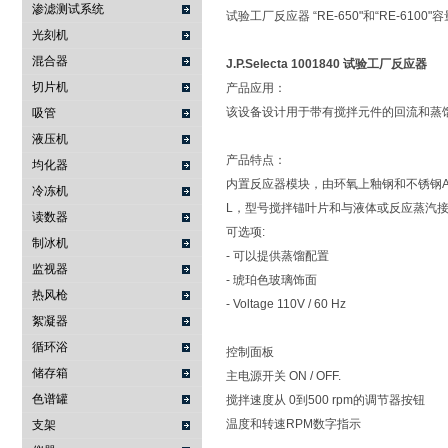
渗滤测试系统
试验工厂反应器 “RE-650"和“RE-6100
光刻机
混合器
J.P.Selecta 1001840 试验工厂反应器
切片机
产品应用：
该设备设计用于带有搅拌元件的回流和蒸
吸管
液压机
产品特点：
均化器
内置反应器模块，由环氧上釉钢和不锈钢AISI 3
冷冻机
L，型号搅拌锚叶片和与液体或反应蒸汽接
读数器
可选项:
制冰机
- 可以提供蒸馏配置
监视器
- 琥珀色玻璃饰面
热风枪
- Voltage 110V / 60 Hz
絮凝器
循环浴
控制面板
储存箱
主电源开关 ON / OFF.
色谱罐
搅拌速度从 0到500 rpm的调节器按钮
温度和转速RPM数字指示
支架