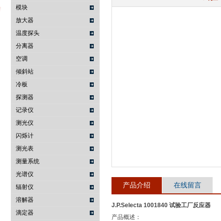
模块
放大器
温度探头
武汉提沃克科技有限公司
分离器
空调
倾斜站
冷板
探测器
记录仪
测光仪
闪烁计
测光表
测量系统
光谱仪
产品介绍
在线留言
辐射仪
溶解器
J.P.Selecta 1001840 试验工厂反应器
滴定器
产品概述：