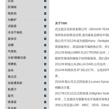
仪器
防潮箱
电热包
分解炉
关于TWK
试验器
武汉提沃克科技有限公司（WUHAN TEAM
冷冻干燥机
策和良好的商业信誉,成为诸多品牌在中
旋涂仪
我公司于2012年成为德国Harry Ge
浴槽
瓷面板熱台，高温钛板可编程熱台等。并设立了
均质机
2012年和瑞士MBR ELECTRONIC合作
分析/测量仪器
能研究领域和微电子的焊接领域。我们是MB
球磨机
2012年和瑞士ALBILLIA SAR
2014年和西班牙JP SELECTA 、以
涂布
务。
熔点仪
2016年我公司正式同加拿大Lumen 
实验通风柜
明解决方案。
粘度计
2017年5月1日正式和加拿大Mighte
旋光
科学，工业测试与测量等在中国展开销售
移液器
另外公司还是LOIP、MRC、SDSI、Edm
安全柜